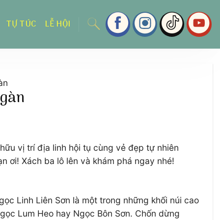
TỰ TÚC
LỄ HỘI
àn
ngàn
u vị trí địa linh hội tụ cùng vẻ đẹp tự nhiên
ạn ơi! Xách ba lô lên và khám phá ngay nhé!
gọc Linh Liên Sơn là một trong những khối núi cao
 Ngọc Lum Heo hay Ngọc Bôn Sơn. Chốn dừng