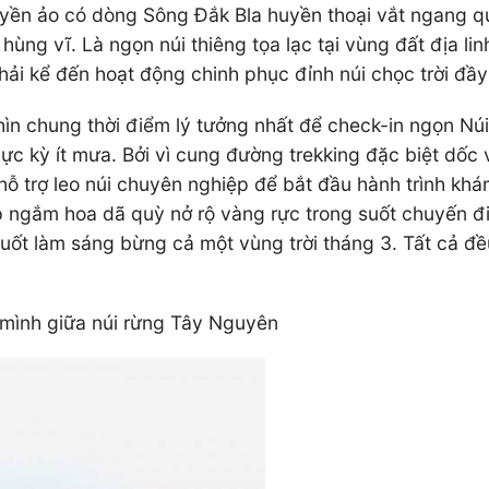
yền ảo có dòng Sông Đắk Bla huyền thoại vắt ngang qu
ùng vĩ. Là ngọn núi thiêng tọa lạc tại vùng đất địa lin
hải kể đến hoạt động chinh phục đỉnh núi chọc trời đầ
 chung thời điểm lý tưởng nhất để check-in ngọn Núi 
 cực kỳ ít mưa. Bởi vì cung đường trekking đặc biệt dốc
ỗ trợ leo núi chuyên nghiệp để bắt đầu hành trình kh
ợp ngắm hoa dã quỳ nở rộ vàng rực trong suốt chuyến 
g muốt làm sáng bừng cả một vùng trời tháng 3. Tất cả
 mình giữa núi rừng Tây Nguyên