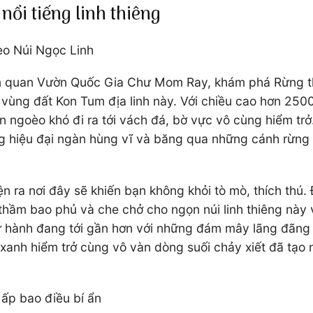
nổi tiếng linh thiêng
eo Núi Ngọc Linh
ham quan Vườn Quốc Gia Chư Mom Ray, khám phá Rừng t
m vùng đất Kon Tum địa linh này. Với chiều cao hơn 250
 ngoèo khó đi ra tới vách đá, bờ vực vô cùng hiểm trở
 hiệu đại ngàn hùng vĩ và băng qua những cánh rừng ng
 ra nơi đây sẽ khiến bạn không khỏi tò mò, thích thú.
hầm bao phủ và che chở cho ngọn núi linh thiêng này 
 hành đang tới gần hơn với những đám mây lãng đãng tr
xanh hiểm trở cùng vô vàn dòng suối chảy xiết đã tạ
 ấp bao điều bí ẩn