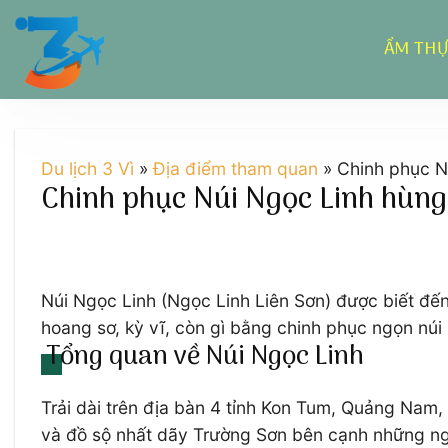
Chuyển
đến
ẨM TH
nội
dung
Du lịch 3 Vì
»
Địa điểm tham quan
»
Chinh phục N
Chinh phục Núi Ngọc Linh hùng 
Núi Ngọc Linh (Ngọc Linh Liên Sơn) được biết đến 
hoang sơ, kỳ vĩ, còn gì bằng chinh phục ngọn núi
Tổng quan về Núi Ngọc Linh
Trải dài trên địa bàn 4 tỉnh Kon Tum, Quảng Nam,
và đồ sộ nhất dãy Trường Sơn bên cạnh những 