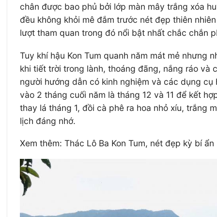
chân được bao phủ bởi lớp màn mây trắng xóa hu
đều không khỏi mê đắm trước nét đẹp thiên nhiên h
lượt tham quan trong đó nổi bật nhất chắc chắn p
Tuy khí hậu Kon Tum quanh năm mát mẻ nhưng nhìn
khi tiết trời trong lành, thoáng đãng, nắng ráo và
người hướng dẫn có kinh nghiệm và các dụng cụ h
vào 2 tháng cuối năm là tháng 12 và 11 để kết h
thay lá tháng 1, đồi cà phê ra hoa nhỏ xíu, trắn
lịch đáng nhớ.
Xem thêm: Thác Lô Ba Kon Tum, nét đẹp kỳ bí ẩn