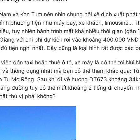
ng Nam và Kon Tum nên nhìn chung hội xê dịch xuất phá
oại hình phương tiện như máy bay, xe khách, limousine
, tuy nhiên hành trình mất khá nhiều thời gian (gần 1
Giang với chi phí dự kiến rơi vào khoảng 400.000 VN
đủ tiện nghi nhất. Đây cũng là loại hình rất được các 
ỉ việc đón taxi hoặc thuê ô tô, xe máy là có thể tới Nú
đi và thông dụng nhất mà bạn có thể tham khảo qua: Từ
n Tu Mơ Rông. Sau khi đi về hướng ĐT673 khoảng 34km,
uãng đường tuy có thể mất khoảng 2 tiếng di chuyển nh
ật thú vị phải không?