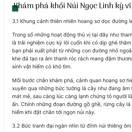
Khám phá khối Núi Ngọc Linh kỳ vĩ 
3.1 Khung cảnh thiên nhiên hoang sơ dọc đường l
Trong số những hoạt động thú vị tại đây như t
là trải nghiệm cực kỳ lôi cuốn khi có dịp ghé thă
bạn phải xuất phát từ những con đường nhỏ ngoằn
khe đá tạo ra âm thanh róc rách mang đậm thương
sinh vật hiếm có khó tìm.
Mỗi bước chân khám phá, cảnh quan hoang sơ hiện
xuyên qua những bức tường lá cây như đang âm t
mát mẻ, sau càng lúc càng lạnh chứng tỏ người lữ
ẩn. Chính những đoạn đường gồ ghề, rừng cây lá 
hiểm khi đặt chân tới ngọn núi này.
3.2 Bức tranh đại ngàn nhìn từ đỉnh núi thiêng ôm