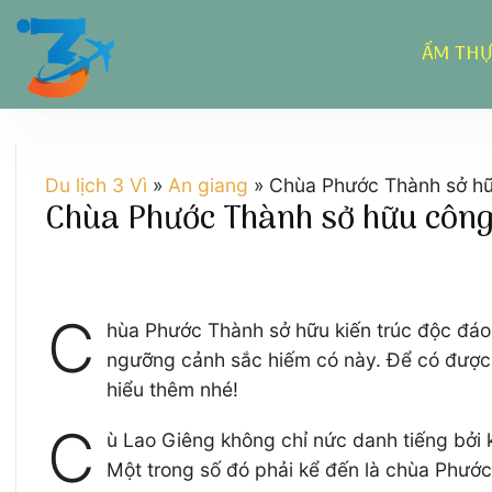
Chuyển
đến
ẨM TH
nội
dung
Du lịch 3 Vì
»
An giang
»
Chùa Phước Thành sở hữu
Chùa Phước Thành sở hữu công 
C
hùa Phước Thành sở hữu kiến trúc độc đáo 
ngưỡng cảnh sắc hiếm có này. Để có được d
hiểu thêm nhé!
C
ù Lao Giêng không chỉ nức danh tiếng bởi 
Một trong số đó phải kể đến là chùa Phước