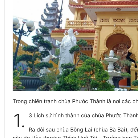
Trong chiến tranh chùa Phước Thành là nơi các 
1.
3 Lịch sử hình thành của chùa Phước Thàn
Ra đời sau chùa Bồng Lai (chùa Bà Bài), đế
này do Hòa thượng Thích Huệ Tài – Trưởng ban Trị 