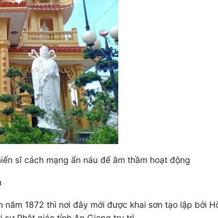
chiến sĩ cách mạng ẩn náu để âm thầm hoạt động
h
n năm 1872 thì nơi đây mới được khai sơn tạo lập bởi 
sự Phật giáo tỉnh An Giang trụ trì.