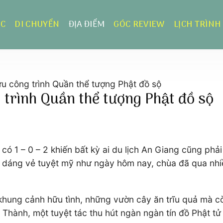
ỰC
DI CHUYỂN
ĐỊA ĐIỂM
GÓC REVIEW
LỊCH TRÌNH
 công trình Quần thể tượng Phật đồ sộ
trình Quần thể tượng Phật đồ sộ
có 1 – 0 – 2 khiến bất kỳ ai du lịch An Giang cũng phả
áng vẻ tuyệt mỹ như ngày hôm nay, chùa đã qua nhiều l
khung cảnh hữu tình, những vườn cây ăn trĩu quả mà cò
 Thành, một tuyệt tác thu hút ngàn ngàn tín đồ Phật t