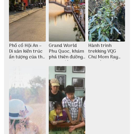
Phố cổ Hội An –
Grand World
Hành trình
Di sản kiến trúc
Phu Quoc, khám
trekking VQG
ấn tượng của thế
phá thiên đường
Chư Mom Ray
giới
giải trí đầy sôi
tìm về núi rừng
động
đại ngàn