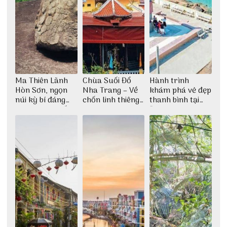
Ma Thiên Lãnh
Chùa Suối Đổ
Hành trình
Hòn Sơn, ngọn
Nha Trang – Về
khám phá vẻ đẹp
núi kỳ bí đáng
chốn linh thiêng
thanh bình tại
khám phá nhất
giữa không gian
Đảo Phú Quý
thiền định