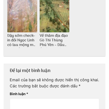
Dậy sớm check-
Về thăm địa đạo
in đồi Ngọc Linh
Gò Thì Thùng
cỏ lau mộng mơ
Phú Yên – Dấu
tại Huế nè bạn
ấn lịch sử còn
ơi!
mãi với thời gian
Để lại một bình luận
Email của bạn sẽ không được hiển thị công khai.
Các trường bắt buộc được đánh dấu
*
Bình luận
*