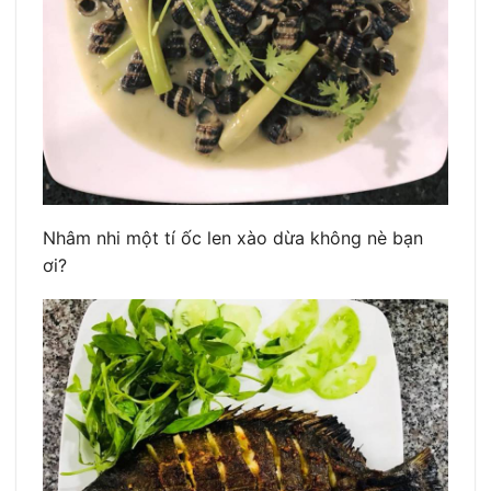
Nhâm nhi một tí ốc len xào dừa không nè bạn
ơi?