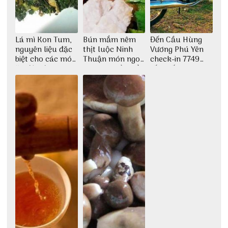
Lá mì Kon Tum,
Bún mắm nêm
Đến Cầu Hùng
nguyên liệu đặc
thịt luộc Ninh
Vương Phú Yên
biệt cho các món
Thuận món ngon
check-in 7749
ăn độc đáo
dân dã miền biển
tấm sống ảo