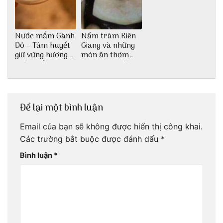
Nước mắm Gành
Nấm tràm Kiên
Đỏ – Tâm huyết
Giang và những
giữ vững hương vị
món ăn thơm
nước mắm sau
ngon khó cưỡng
bao đời
Để lại một bình luận
Email của bạn sẽ không được hiển thị công khai.
Các trường bắt buộc được đánh dấu
*
Bình luận
*