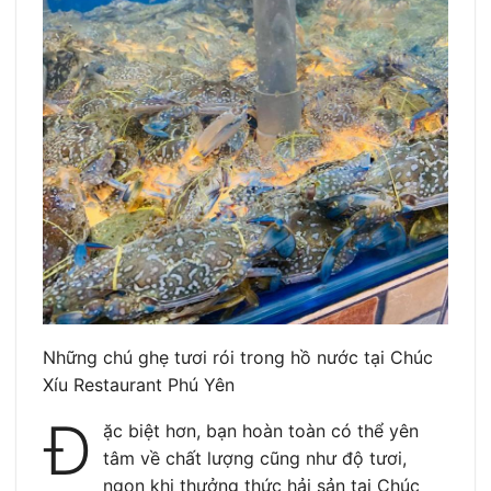
Những chú ghẹ tươi rói trong hồ nước tại Chúc
Xíu Restaurant Phú Yên
Đ
ặc biệt hơn, bạn hoàn toàn có thể yên
tâm về chất lượng cũng như độ tươi,
ngon khi thưởng thức hải sản tại Chúc