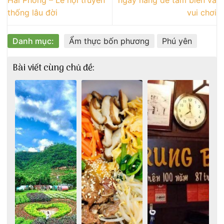
Hải Phòng – Lễ hội truyền
ngày nắng để tắm biển và
thống lâu đời
vui chơi
Danh mục:
Ẩm thực bốn phương
Phú yên
Bài viết cùng chủ đề: