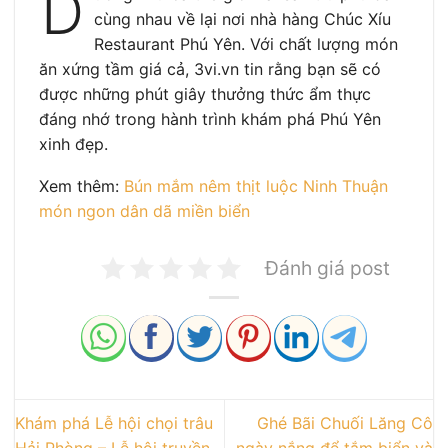
D
cùng nhau về lại nơi nhà hàng Chúc Xíu
Restaurant Phú Yên. Với chất lượng món
ăn xứng tầm giá cả, 3vi.vn tin rằng bạn sẽ có
được những phút giây thưởng thức ẩm thực
đáng nhớ trong hành trình khám phá Phú Yên
xinh đẹp.
Xem thêm:
Bún mắm nêm thịt luộc Ninh Thuận
món ngon dân dã miền biển
Đánh giá post
Khám phá Lễ hội chọi trâu
Ghé Bãi Chuối Lăng Cô