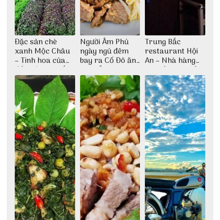
Đặc sản chè
Người Âm Phủ
Trung Bắc
xanh Mộc Châu
ngày ngủ đêm
restaurant Hội
– Tinh hoa của
bay ra Cố Đô ăn
An – Nhà hàng
đất trời Tây Bắc
Cơm Âm Phủ
cao lầu có thiết
Huế
kế vô cùng ấn
tượng giữa lòng
phố Hội