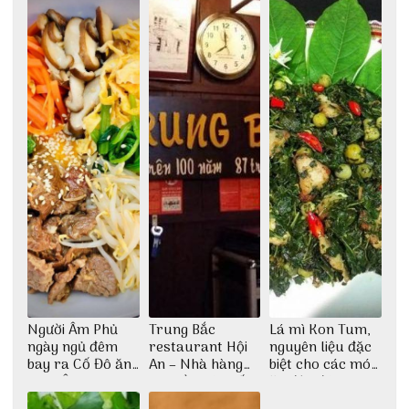
Người Âm Phủ
Trung Bắc
Lá mì Kon Tum,
ngày ngủ đêm
restaurant Hội
nguyên liệu đặc
bay ra Cố Đô ăn
An – Nhà hàng
biệt cho các món
Cơm Âm Phủ
cao lầu có thiết
ăn độc đáo
Huế
kế vô cùng ấn