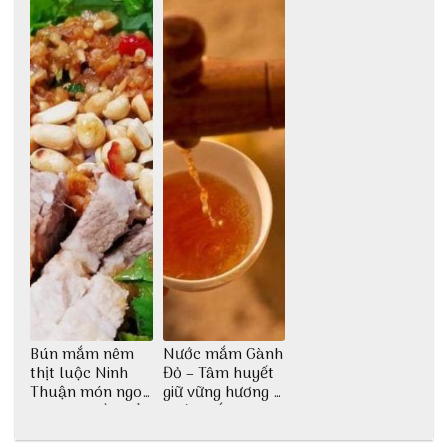
tượng giữa lòng
phố Hội
Bún mắm nêm
Nước mắm Gành
thịt luộc Ninh
Đỏ – Tâm huyết
Thuận món ngon
giữ vững hương vị
dân dã miền biển
nước mắm sau
bao đời