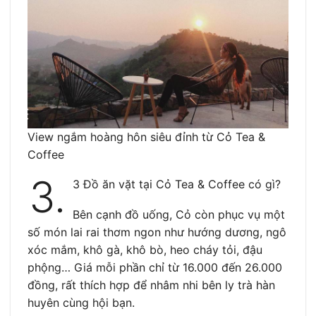
View ngắm hoàng hôn siêu đỉnh từ Cỏ Tea &
Coffee
3.
3 Đồ ăn vặt tại Cỏ Tea & Coffee có gì?
Bên cạnh đồ uống, Cỏ còn phục vụ một
số món lai rai thơm ngon như hướng dương, ngô
xóc mắm, khô gà, khô bò, heo cháy tỏi, đậu
phộng… Giá mỗi phần chỉ từ 16.000 đến 26.000
đồng, rất thích hợp để nhâm nhi bên ly trà hàn
huyên cùng hội bạn.