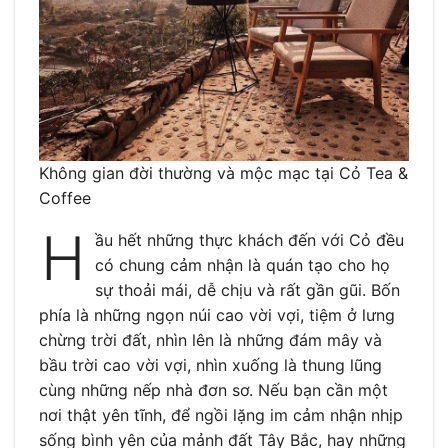
Không gian đời thường và mộc mạc tại Cỏ Tea &
Coffee
H
ầu hết những thực khách đến với Cỏ đều
có chung cảm nhận là quán tạo cho họ
sự thoải mái, dễ chịu và rất gần gũi. Bốn
phía là những ngọn núi cao vời vợi, tiệm ở lưng
chừng trời đất, nhìn lên là những đám mây và
bầu trời cao vời vợi, nhìn xuống là thung lũng
cùng những nếp nhà đơn sơ. Nếu bạn cần một
nơi thật yên tĩnh, để ngồi lặng im cảm nhận nhịp
sống bình yên của mảnh đất Tây Bắc, hay những