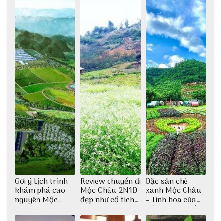
Gợi ý Lịch trình
Review chuyến đi
Đặc sản chè
khám phá cao
Mộc Châu 2N1Đ
xanh Mộc Châu
nguyên Mộc
đẹp như cổ tích
– Tinh hoa của
Châu 2N1Đ cực
cùng nhóm bạn
đất trời Tây Bắc
chi tiết
Thu Hà