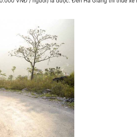
0.000 VNĐ / người) là được. Đến Hà Giang thì thuê x