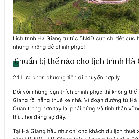
Lịch trình Hà Giang tự túc 5N4Đ cực chi tiết cực
nhưng không dễ chinh phục!
Chuẩn bị thế nào cho lịch trình Hà 
2.1 Lựa chọn phương tiện di chuyển hợp lý
Đối với những bạn thích chinh phục thì không thể
Giang rồi hẵng thuê xe nhé. Vì đoạn đường từ Hà
Quan trọng hơn tay lái phải cứng và tinh thần v
thì… hơi đáng sợ đấy.
Tại Hà Giang hầu như chỉ cho khách du lịch thuê x