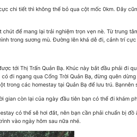
cực chi tiết thì không thể bỏ qua cột mốc 0km. Đây cũn
chút để mang lại trải nghiệm trọn vẹn nè. Từ trung t
ình trong sương mù. Đường lên khá dễ đi, cảnh trí cực 
ợc tới Thị Trấn Quản Bạ. Khúc này bắt đầu phải đi q
ến có đi ngang qua Cổng Trời Quản Bạ, đừng quên dừng 
một trong các homestay tại Quản Bạ để lưu trú. Bạnnên
i gian còn lại của ngày đầu tiên bạn có thể đi khám ph
estay có thể sẽ hơi đắt, nên bạn cần phải chuẩn bị đồ 
trình vào ngày hôm sau nữa nhé.