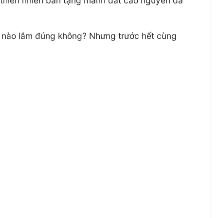
thiên nhiên ban tặng mảnh đất cao nguyên đá
hế nào lắm đúng không? Nhưng trước hết cùng