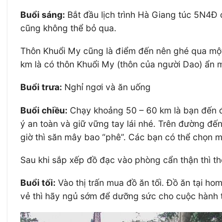
Buổi sáng:
Bắt đầu lịch trình Hà Giang túc 5N4Đ 
cũng không thể bỏ qua.
Thôn Khuổi My cũng là điểm đến nên ghé qua một 
km là có thôn Khuổi My (thôn của người Dao) ẩn m
Buổi trưa:
Nghỉ ngơi và ăn uống
Buổi chiều:
Chạy khoảng 50 – 60 km là bạn đến đư
ý an toàn và giữ vững tay lái nhé. Trên đường đ
giờ thì săn mây bao “phê”. Các bạn có thể chọn 
Sau khi sắp xếp đồ đạc vào phòng cẩn thận thì thờ
Buổi tối:
Vào thị trấn mua đồ ăn tối. Đồ ăn tại hom
vẻ thì hãy ngủ sớm để dưỡng sức cho cuộc hành 