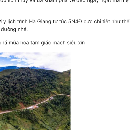
 du sơn thuỷ và ưa khám phá vẻ đẹp ngây ngất mà mẹ 
 lịch trình Hà Giang tự túc 5N4Đ cực chi tiết như t
n đường nhé.
 phá mùa hoa tam giác mạch siêu xịn