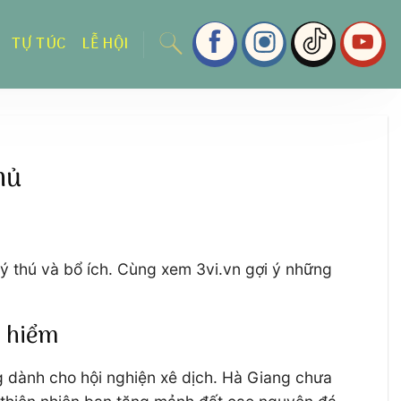
TỰ TÚC
LỄ HỘI
hủ
ý thú và bổ ích. Cùng xem 3vi.vn gợi ý những
o hiểm
ng dành cho hội nghiện xê dịch. Hà Giang chưa