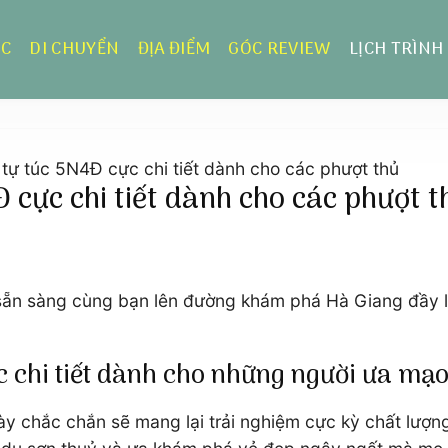
ỰC
DI CHUYỂN
ĐỊA ĐIỂM
GÓC REVIEW
LỊCH TRÌNH
 tự túc 5N4Đ cực chi tiết dành cho các phượt thủ
 cực chi tiết dành cho các phượt t
t sẵn sàng cùng bạn lên đường khám phá Hà Giang đầy l
ực chi tiết dành cho những người ưa mạ
 này chắc chắn sẽ mang lại trải nghiệm cực kỳ chất lượ