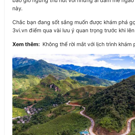
bao giờ ngừng thu hút với những ai đam mê ngao
này.
Chắc bạn đang sốt sắng muốn được khám phá gợi ý
3vi.vn điểm qua vài lưu ý quan trọng trước khi lê
Xem thêm:
Không thể rời mắt với lịch trình khám