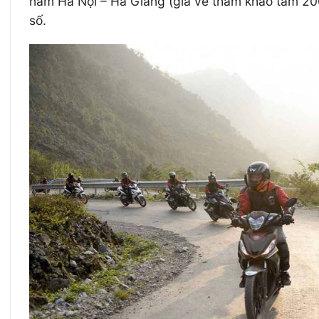
nằm Hà Nội – Hà Giang (giá vé tham khảo tầm 20
số.