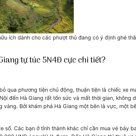
 hữu ích dành cho các phượt thủ đang có ý định ghé th
Giang tự túc 5N4Đ cực chi tiết?
 bỏ qua phương tiện chủ động, thuận tiện là chiếc xe m
 Nội đến Hà Giang rất tốn sức và mất thời gian, không
ững vàng. Bởi khám phá Hà Giang một bên là vực, một 
e số. Các bạn ở tỉnh thành khác chỉ cần mua vé báy bay