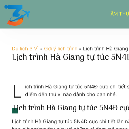
Chuyển
đến
ẨM TH
nội
dung
Du lịch 3 Vì
»
Gợi ý lịch trình
»
Lịch trình Hà Giang
Lịch trình Hà Giang tự túc 5N4Đ
L
ịch trình Hà Giang tự túc 5N4Đ cực chi tiế
điểm đến thú vị nào dành cho bạn nhé.
Lịch trình Hà Giang tự túc 5N4Đ c
Lịch trình Hà Giang tự túc 5N4Đ cực chi tiết lần