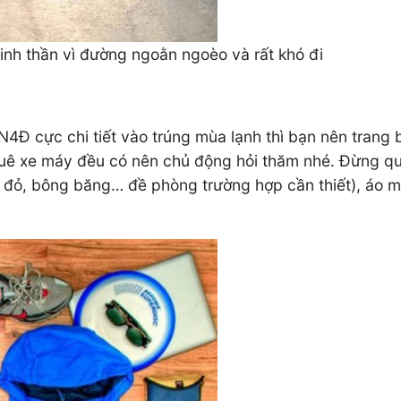
tinh thần vì đường ngoằn ngoèo và rất khó đi
5N4Đ cực chi tiết vào trúng mùa lạnh thì bạn nên trang 
huê xe máy đều có nên chủ động hỏi thăm nhé. Đừng q
huốc đỏ, bông băng… đề phòng trường hợp cần thiết), áo