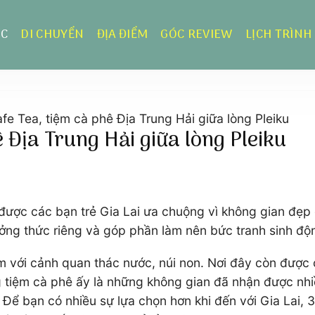
ỰC
DI CHUYỂN
ĐỊA ĐIỂM
GÓC REVIEW
LỊCH TRÌNH
e Tea, tiệm cà phê Địa Trung Hải giữa lòng Pleiku
 Địa Trung Hải giữa lòng Pleiku
ược các bạn trẻ Gia Lai ưa chuộng vì không gian đẹp 
ng thức riêng và góp phần làm nên bức tranh sinh độn
hiệm với cảnh quan thác nước, núi non. Nơi đây còn đượ
ng tiệm cà phê ấy là những không gian đã nhận được nh
ể bạn có nhiều sự lựa chọn hơn khi đến với Gia Lai, 3