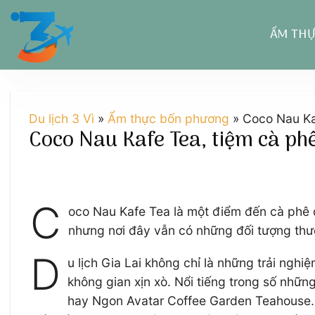
Chuyển
đến
ẨM TH
nội
dung
Du lịch 3 Vì
»
Ẩm thực bốn phương
»
Coco Nau Kaf
Coco Nau Kafe Tea, tiệm cà phê
C
oco Nau Kafe Tea là một điểm đến cà phê đ
nhưng nơi đây vẫn có những đối tượng thưở
D
u lịch Gia Lai không chỉ là những trải ng
không gian xịn xò. Nổi tiếng trong số nhữ
hay Ngon Avatar Coffee Garden Teahouse. Đ