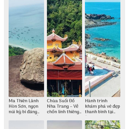
Ma Thiên Lãnh
Chùa Suối Đổ
Hành trình
Hòn Sơn, ngọn
Nha Trang – Về
khám phá vẻ đẹp
núi kỳ bí đáng
chốn linh thiêng
thanh bình tại
khám phá nhất
giữa không gian
Đảo Phú Quý
thiền định