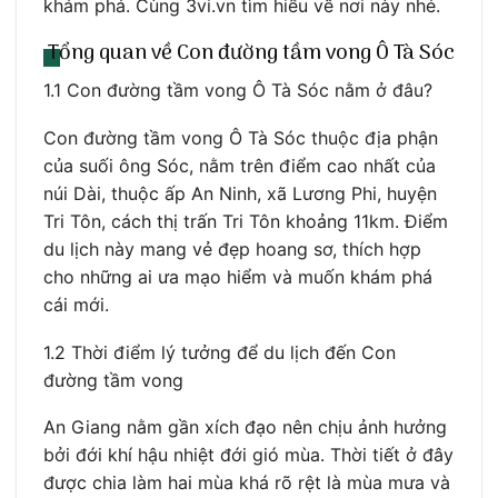
khám phá. Cùng 3vi.vn tìm hiểu về nơi này nhé.
Tổng quan về Con đường tầm vong Ô Tà Sóc
1.1 Con đường tầm vong Ô Tà Sóc nằm ở đâu?
Con đường tầm vong Ô Tà Sóc thuộc địa phận
của suối ông Sóc, nằm trên điểm cao nhất của
núi Dài, thuộc ấp An Ninh, xã Lương Phi, huyện
Tri Tôn, cách thị trấn Tri Tôn khoảng 11km. Điểm
du lịch này mang vẻ đẹp hoang sơ, thích hợp
cho những ai ưa mạo hiểm và muốn khám phá
cái mới.
1.2 Thời điểm lý tưởng để du lịch đến Con
đường tầm vong
An Giang nằm gần xích đạo nên chịu ảnh hưởng
bởi đới khí hậu nhiệt đới gió mùa. Thời tiết ở đây
được chia làm hai mùa khá rõ rệt là mùa mưa và