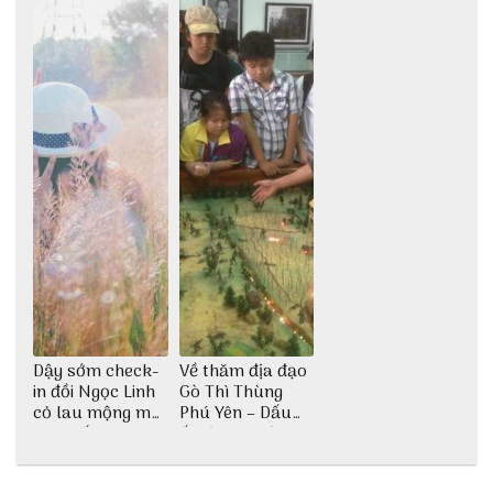
Dậy sớm check-
Về thăm địa đạo
in đồi Ngọc Linh
Gò Thì Thùng
cỏ lau mộng mơ
Phú Yên – Dấu
tại Huế nè bạn
ấn lịch sử còn
ơi!
mãi với thời gian