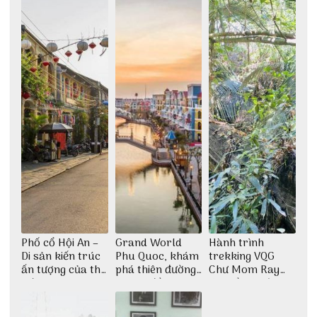
Phố cổ Hội An –
Grand World
Hành trình
Di sản kiến trúc
Phu Quoc, khám
trekking VQG
ấn tượng của thế
phá thiên đường
Chư Mom Ray
giới
giải trí đầy sôi
tìm về núi rừng
động
đại ngàn