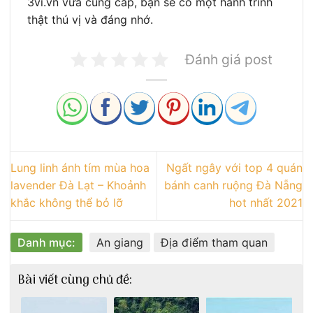
3vi.vn vừa cung cấp, bạn sẽ có một hành trình
thật thú vị và đáng nhớ.
Đánh giá post
Lung linh ánh tím mùa hoa
Ngất ngây với top 4 quán
lavender Đà Lạt – Khoảnh
bánh canh ruộng Đà Nẵng
khắc không thể bỏ lỡ
hot nhất 2021
Danh mục:
An giang
Địa điểm tham quan
Bài viết cùng chủ đề: