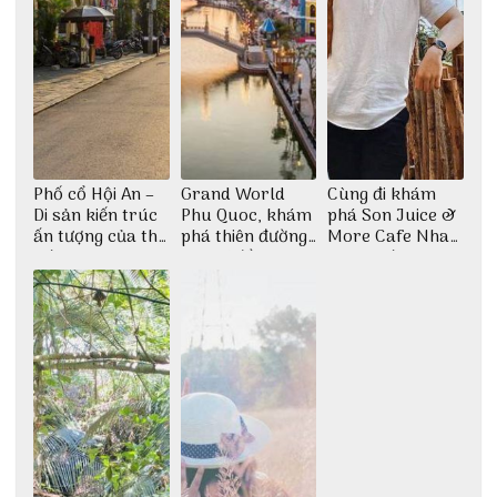
Phố cổ Hội An –
Grand World
Cùng đi khám
Di sản kiến trúc
Phu Quoc, khám
phá Son Juice &
ấn tượng của thế
phá thiên đường
More Cafe Nha
giới
giải trí đầy sôi
Trang với anh
động
chàng Lộc Vũ