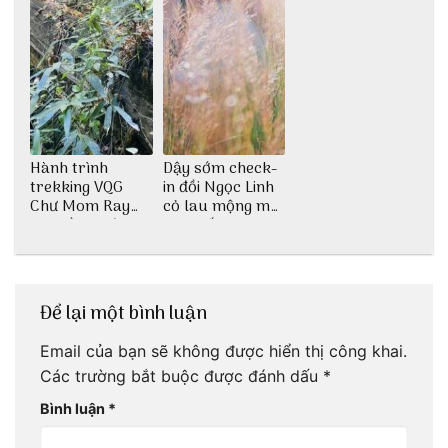
Hành trình
Dậy sớm check-
trekking VQG
in đồi Ngọc Linh
Chư Mom Ray
cỏ lau mộng mơ
tìm về núi rừng
tại Huế nè bạn
đại ngàn
ơi!
Để lại một bình luận
Email của bạn sẽ không được hiển thị công khai.
Các trường bắt buộc được đánh dấu
*
Bình luận
*