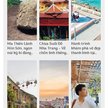
Ma Thiên Lãnh
Chùa Suối Đổ
Hành trình
Hòn Sơn, ngọn
Nha Trang – Về
khám phá vẻ đẹp
núi kỳ bí đáng
chốn linh thiêng
thanh bình tại
khám phá nhất
giữa không gian
Đảo Phú Quý
thiền định