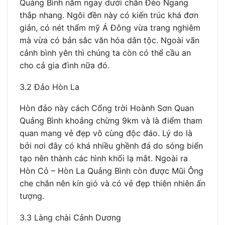
Quảng Bình nằm ngay dưới chân Đèo Ngang
thắp nhang. Ngôi đền này có kiến trúc khá đơn
giản, có nét thẩm mỹ Á Đông vừa trang nghiêm
mà vừa có bản sắc văn hóa dân tộc. Ngoài vãn
cảnh bình yên thì chúng ta còn có thể cầu an
cho cả gia đình nữa đó.
3.2 Đảo Hòn La
Hòn đảo này cách Cổng trời Hoành Sơn Quan
Quảng Bình khoảng chừng 9km và là điểm tham
quan mang vẻ đẹp vô cùng độc đáo. Lý do là
bởi nơi đây có khá nhiều ghềnh đá do sóng biển
tạo nên thành các hình khối lạ mắt. Ngoài ra
Hòn Cỏ – Hòn La Quảng Bình còn được Mũi Ông
che chắn nên kín gió và có vẻ đẹp thiên nhiên ấn
tượng.
3.3 Làng chài Cảnh Dương