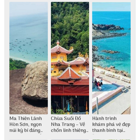
Ma Thiên Lãnh
Chùa Suối Đổ
Hành trình
Hòn Sơn, ngọn
Nha Trang – Về
khám phá vẻ đẹp
núi kỳ bí đáng
chốn linh thiêng
thanh bình tại
khám phá nhất
giữa không gian
Đảo Phú Quý