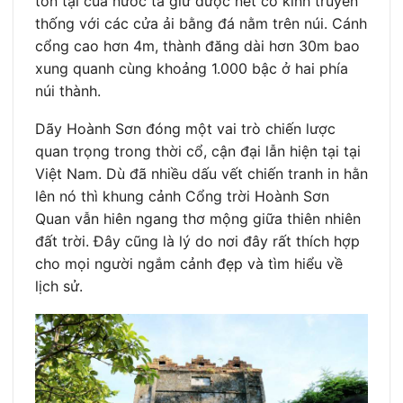
tồn tại của nước ta giữ được nét cổ kính truyền
thống với các cửa ải bằng đá nằm trên núi. Cánh
cổng cao hơn 4m, thành đăng dài hơn 30m bao
xung quanh cùng khoảng 1.000 bậc ở hai phía
núi thành.
Dãy Hoành Sơn đóng một vai trò chiến lược
quan trọng trong thời cổ, cận đại lẫn hiện tại tại
Việt Nam. Dù đã nhiều dấu vết chiến tranh in hằn
lên nó thì khung cảnh Cổng trời Hoành Sơn
Quan vẫn hiên ngang thơ mộng giữa thiên nhiên
đất trời. Đây cũng là lý do nơi đây rất thích hợp
cho mọi người ngắm cảnh đẹp và tìm hiểu về
lịch sử.