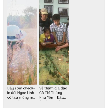
động
đại ngàn
Dậy sớm check-
Về thăm địa đạo
in đồi Ngọc Linh
Gò Thì Thùng
cỏ lau mộng mơ
Phú Yên – Dấu
tại Huế nè bạn
ấn lịch sử còn
ơi!
mãi với thời gian