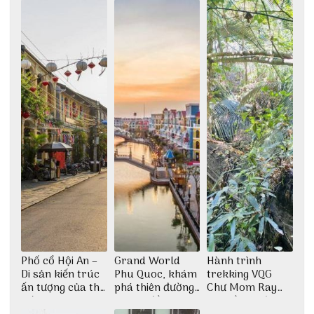
thiền định
Phố cổ Hội An –
Grand World
Hành trình
Di sản kiến trúc
Phu Quoc, khám
trekking VQG
ấn tượng của thế
phá thiên đường
Chư Mom Ray
giới
giải trí đầy sôi
tìm về núi rừng