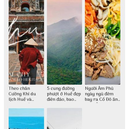
Theo chân
5 cung đường
Người Âm Phủ
Cường Khỉ du
phượt ở Huế đẹp
ngày ngủ đêm
lịch Huế và
điên đảo, bao
bay ra Cố Đô ăn
check-in đúng
phê cho dân xê
Cơm Âm Phủ
những góc chụp
dịch
Huế
đẹp