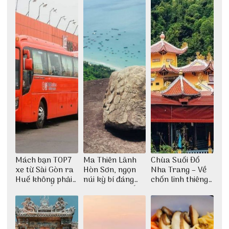
Mách bạn TOP7
Ma Thiên Lãnh
Chùa Suối Đổ
xe từ Sài Gòn ra
Hòn Sơn, ngọn
Nha Trang – Về
Huế không phải
núi kỳ bí đáng
chốn linh thiêng
ai cũng biết
khám phá nhất
giữa không gian
thiền định