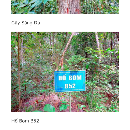
Cây Săng Đá
Hố Bom B52