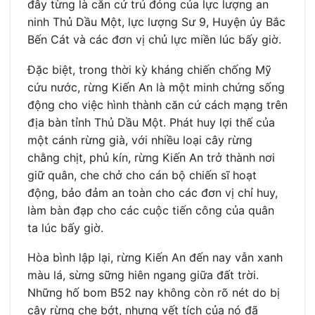
đây từng là căn cứ trú đóng của lực lượng an
ninh Thủ Dầu Một, lực lượng Sư 9, Huyện ủy Bắc
Bến Cát và các đơn vị chủ lực miền lúc bấy giờ.
Đặc biệt, trong thời kỳ kháng chiến chống Mỹ
cứu nước, rừng Kiến An là một minh chứng sống
động cho việc hình thành căn cứ cách mạng trên
địa bàn tỉnh Thủ Dầu Một. Phát huy lợi thế của
một cánh rừng già, với nhiều loại cây rừng
chằng chịt, phủ kín, rừng Kiến An trở thành nơi
giữ quân, che chở cho cán bộ chiến sĩ hoạt
động, bảo đảm an toàn cho các đơn vị chỉ huy,
làm bàn đạp cho các cuộc tiến công của quân
ta lúc bấy giờ.
Hòa bình lập lại, rừng Kiến An đến nay vẫn xanh
màu lá, sừng sững hiên ngang giữa đất trời.
Những hố bom B52 nay không còn rõ nét do bị
cây rừng che bớt, nhưng vết tích của nó đã