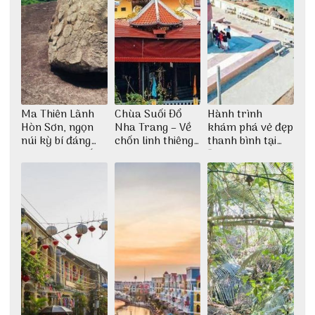
Ma Thiên Lãnh
Chùa Suối Đổ
Hành trình
Hòn Sơn, ngọn
Nha Trang – Về
khám phá vẻ đẹp
núi kỳ bí đáng
chốn linh thiêng
thanh bình tại
khám phá nhất
giữa không gian
Đảo Phú Quý
thiền định