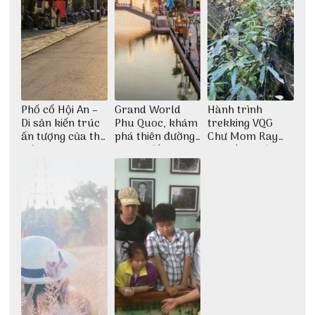
Phố cổ Hội An –
Grand World
Hành trình
Di sản kiến trúc
Phu Quoc, khám
trekking VQG
ấn tượng của thế
phá thiên đường
Chư Mom Ray
giới
giải trí đầy sôi
tìm về núi rừng
động
đại ngàn