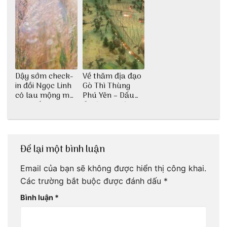
Dậy sớm check-
Về thăm địa đạo
in đồi Ngọc Linh
Gò Thì Thùng
cỏ lau mộng mơ
Phú Yên – Dấu
tại Huế nè bạn
ấn lịch sử còn
ơi!
mãi với thời gian
Để lại một bình luận
Email của bạn sẽ không được hiển thị công khai.
Các trường bắt buộc được đánh dấu
*
Bình luận
*