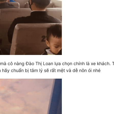
 mà cô nàng Đào Thị Loan lựa chọn chính là xe khách.
hãy chuẩn bị tâm lý sẽ rất mệt và dễ nôn ói nhé