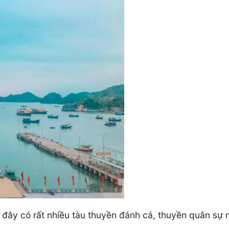
 đây có rất nhiều tàu thuyền đánh cá, thuyền quân sự 