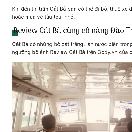
Khi đến thị trấn Cát Bà bạn có thể đi bộ, thuê xe
hoặc mua vé tàu tour nhé.
Review Cát Bà cùng cô nàng Đào T
Cát Bà có những bờ cát trắng, làn nước biển tron
ngưỡng bộ ảnh Review Cát Bà trên Gody.vn của c