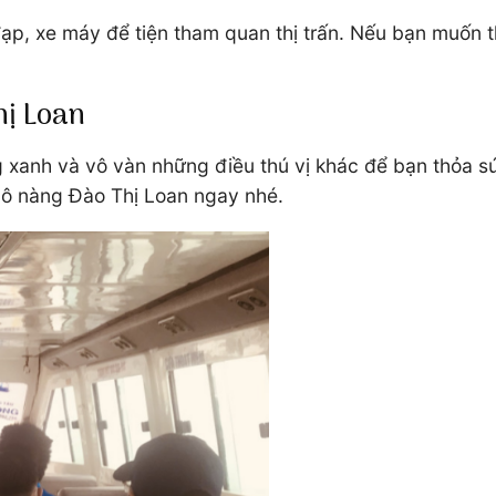
 đạp, xe máy để tiện tham quan thị trấn. Nếu bạn muốn 
hị Loan
g xanh và vô vàn những điều thú vị khác để bạn thỏa 
ô nàng Đào Thị Loan ngay nhé.