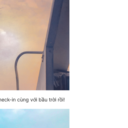
ck-in cùng với bầu trời rồi!