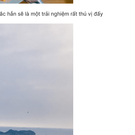
 hẳn sẽ là một trải nghiệm rất thú vị đấy