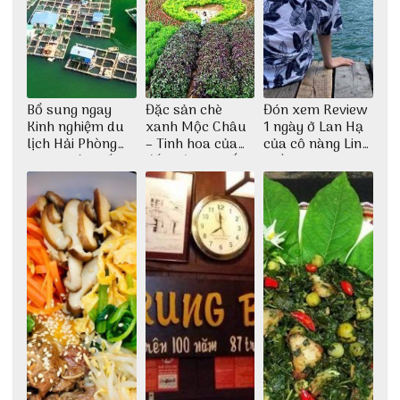
Bổ sung ngay
Đặc sản chè
Đón xem Review
Kinh nghiệm du
xanh Mộc Châu
1 ngày ở Lan Hạ
lịch Hải Phòng
– Tinh hoa của
của cô nàng Linh
2022 mới nhất
đất trời Tây Bắc
Trần