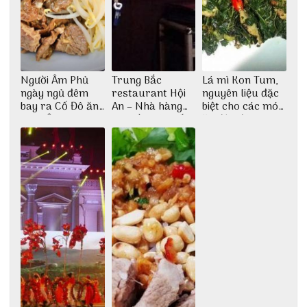
Người Âm Phủ
Trung Bắc
Lá mì Kon Tum,
ngày ngủ đêm
restaurant Hội
nguyên liệu đặc
bay ra Cố Đô ăn
An – Nhà hàng
biệt cho các món
Cơm Âm Phủ
cao lầu có thiết
ăn độc đáo
Huế
kế vô cùng ấn
tượng giữa lòng
phố Hội