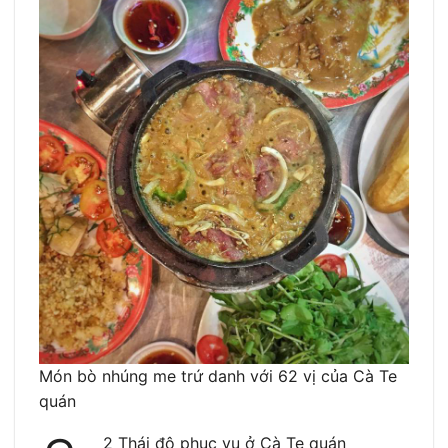
Món bò nhúng me trứ danh với 62 vị của Cà Te
quán
2 Thái độ phục vụ ở Cà Te quán