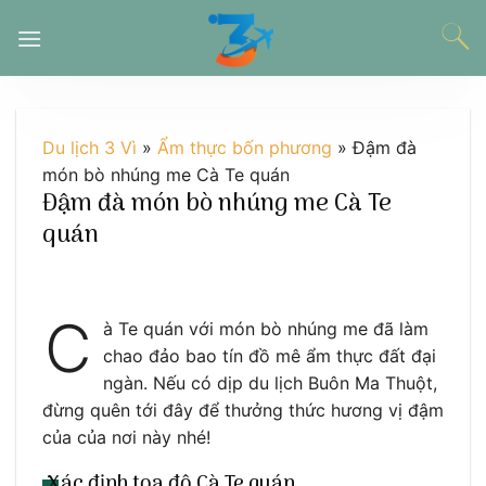
Chuyển
đến
nội
dung
Du lịch 3 Vì
»
Ẩm thực bốn phương
»
Đậm đà
món bò nhúng me Cà Te quán
Đậm đà món bò nhúng me Cà Te
quán
C
à Te quán với món bò nhúng me đã làm
chao đảo bao tín đồ mê ẩm thực đất đại
ngàn. Nếu có dịp du lịch Buôn Ma Thuột,
đừng quên tới đây để thưởng thức hương vị đậm
của của nơi này nhé!
Xác định tọa độ Cà Te quán