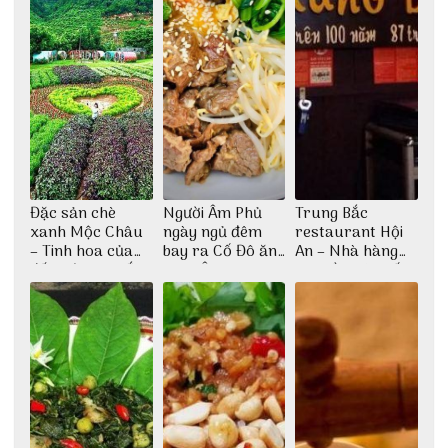
Đặc sản chè
Người Âm Phủ
Trung Bắc
xanh Mộc Châu
ngày ngủ đêm
restaurant Hội
– Tinh hoa của
bay ra Cố Đô ăn
An – Nhà hàng
đất trời Tây Bắc
Cơm Âm Phủ
cao lầu có thiết
Huế
kế vô cùng ấn
tượng giữa lòng
phố Hội