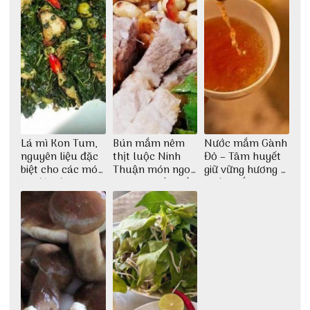
Lá mì Kon Tum,
Bún mắm nêm
Nước mắm Gành
nguyên liệu đặc
thịt luộc Ninh
Đỏ – Tâm huyết
biệt cho các món
Thuận món ngon
giữ vững hương vị
ăn độc đáo
dân dã miền biển
nước mắm sau
bao đời