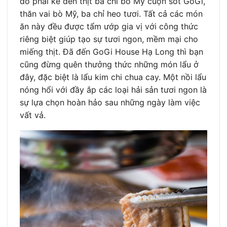
đó phải kể đến thịt ba chỉ bò Mỹ cuộn sốt GoGi,
thăn vai bò Mỹ, ba chỉ heo tươi. Tất cả các món
ăn này đều được tẩm ướp gia vị với công thức
riêng biệt giúp tạo sự tươi ngon, mềm mại cho
miếng thịt. Đã đến GoGi House Hạ Long thì bạn
cũng đừng quên thưởng thức những món lẩu ở
đây, đặc biệt là lẩu kim chi chua cay. Một nồi lẩu
nóng hổi với đầy ắp các loại hải sản tươi ngon là
sự lựa chọn hoàn hảo sau những ngày làm việc
vất vả.