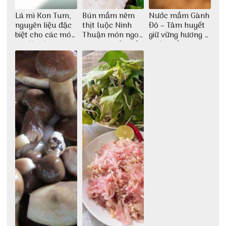
Lá mì Kon Tum,
Bún mắm nêm
Nước mắm Gành
nguyên liệu đặc
thịt luộc Ninh
Đỏ – Tâm huyết
biệt cho các món
Thuận món ngon
giữ vững hương vị
ăn độc đáo
dân dã miền biển
nước mắm sau
bao đời