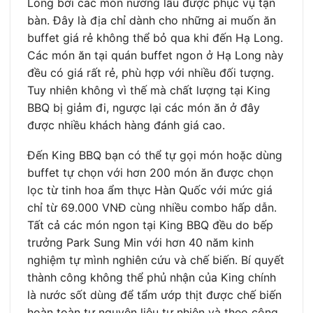
Long bởi các món nướng lẩu được phục vụ tận
bàn. Đây là địa chỉ dành cho những ai muốn ăn
buffet giá rẻ không thể bỏ qua khi đến Hạ Long.
Các món ăn tại quán buffet ngon ở Hạ Long này
đều có giá rất rẻ, phù hợp với nhiều đối tượng.
Tuy nhiên không vì thế mà chất lượng tại King
BBQ bị giảm đi, ngược lại các món ăn ở đây
được nhiều khách hàng đánh giá cao.
Đến King BBQ bạn có thể tự gọi món hoặc dùng
buffet tự chọn với hơn 200 món ăn được chọn
lọc từ tinh hoa ẩm thực Hàn Quốc với mức giá
chỉ từ 69.000 VNĐ cùng nhiều combo hấp dẫn.
Tất cả các món ngon tại King BBQ đều do bếp
trưởng Park Sung Min với hơn 40 năm kinh
nghiệm tự mình nghiên cứu và chế biến. Bí quyết
thành công không thể phủ nhận của King chính
là nước sốt dùng để tẩm ướp thịt được chế biến
hoàn toàn tự nguyên liệu tự nhiên và theo công