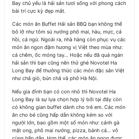
Bay chủ yếu là hải sản tươi sống với phong cách
bài trí cực kỳ đẹp mắt.
Các món ăn Buffet Hải sản BBQ bạn không thể
bỏ lỡ như tôm sú nướng phô mai, hàu, mực, cá
hồi, cá ngừ. Ngoài ra, nhà hàng còn phục vụ các
món ăn ngon đậm hương vị Việt theo mùa như:
cá chẽm, ốc móng tay… Hoặc nếu đã quá ngán
hải sản thì bạn cũng nên thử ghé Novotel Ha
Long Bay để thưởng thức các món đặc sản Việt
như chả giò, bún chả và phở Hà Nội.
Nếu gia đình bạn có con nhỏ thì Novotel Ha
Long Bay là sự lựa chọn hợp lý bởi tại đây còn
có không gian buffet dành cho trẻ em. Các món
ăn cho bé cũng hấp dẫn không kém so với
người lớn, bao gồm một số món như: cánh gà
mật ong, phô mai nướng, pizza, bánh cá… vô
cùng hấp dẫn. Hơn thế, các món ăn ngon được