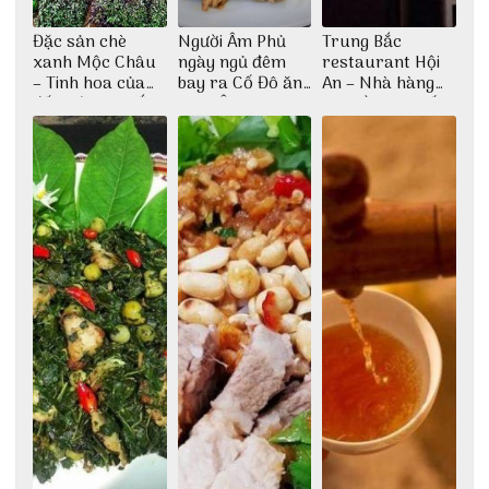
Đặc sản chè
Người Âm Phủ
Trung Bắc
xanh Mộc Châu
ngày ngủ đêm
restaurant Hội
– Tinh hoa của
bay ra Cố Đô ăn
An – Nhà hàng
đất trời Tây Bắc
Cơm Âm Phủ
cao lầu có thiết
Huế
kế vô cùng ấn
tượng giữa lòng
phố Hội