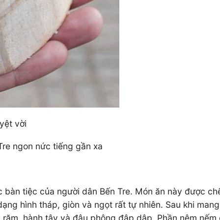
yệt vời
re ngon nức tiếng gần xa
 bàn tiệc của người dân Bến Tre. Món ăn này được chế
dạng hình tháp, giòn và ngọt rất tự nhiên. Sau khi man
rau răm, hành tây và đậu phộng đập dập. Phần nêm nếm g