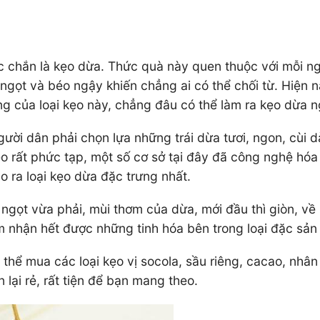
c chắn là kẹo dừa. Thức quà này quen thuộc với mỗi ng
gọt và béo ngậy khiến chẳng ai có thể chối từ. Hiện nay
ng của loại kẹo này, chẳng đâu có thể làm ra kẹo dừa 
gười dân phải chọn lựa những trái dừa tươi, ngon, cùi
kẹo rất phức tạp, một số cơ sở tại đây đã công nghệ h
o ra loại kẹo dừa đặc trưng nhất.
 ngọt vừa phải, mùi thơm của dừa, mới đầu thì giòn, 
 nhận hết được những tinh hóa bên trong loại đặc sản 
 thể mua các loại kẹo vị socola, sầu riêng, cacao, nhâ
lại rẻ, rất tiện để bạn mang theo.