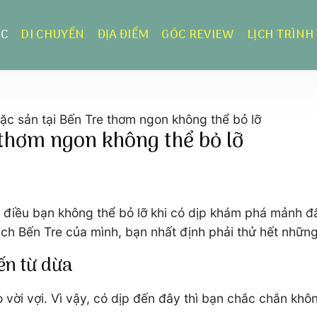
ỰC
DI CHUYỂN
ĐỊA ĐIỂM
GÓC REVIEW
LỊCH TRÌNH
ặc sản tại Bến Tre thơm ngon không thể bỏ lỡ
 thơm ngon không thể bỏ lỡ
à điều bạn không thể bỏ lỡ khi có dịp khám phá mảnh đ
ịch Bến Tre của mình, bạn nhất định phải thử hết nhữn
ến từ dừa
o vời vợi. Vì vậy, có dịp đến đây thì bạn chắc chắn kh