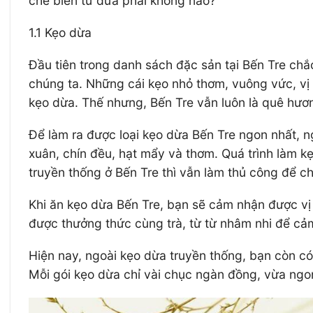
chế biến từ dừa phải không nào?
1.1 Kẹo dừa
Đầu tiên trong danh sách đặc sản tại Bến Tre chắ
chúng ta. Những cái kẹo nhỏ thơm, vuông vức, vị n
kẹo dừa. Thế nhưng, Bến Tre vẫn luôn là quê hươ
Để làm ra được loại kẹo dừa Bến Tre ngon nhất, n
xuân, chín đều, hạt mẩy và thơm. Quá trình làm 
truyền thống ở Bến Tre thì vẫn làm thủ công để ch
Khi ăn kẹo dừa Bến Tre, bạn sẽ cảm nhận được vị
được thưởng thức cùng trà, từ từ nhâm nhi để cảm
Hiện nay, ngoài kẹo dừa truyền thống, bạn còn có
Mỗi gói kẹo dừa chỉ vài chục ngàn đồng, vừa ngon 