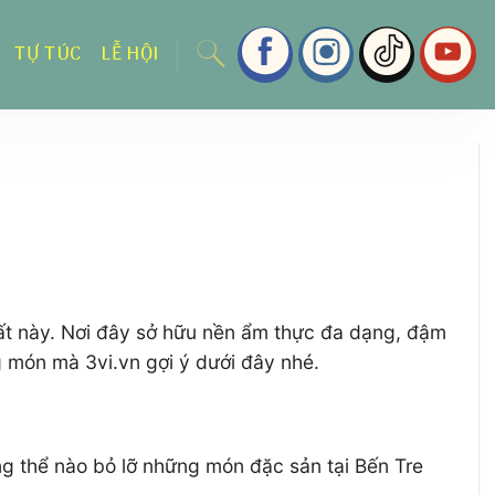
TỰ TÚC
LỄ HỘI
ất này. Nơi đây sở hữu nền ẩm thực đa dạng, đậm
g món mà 3vi.vn gợi ý dưới đây nhé.
ông thể nào bỏ lỡ những món đặc sản tại Bến Tre