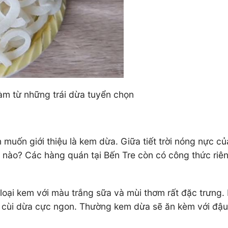
làm từ những trái dừa tuyển chọn
vn muốn giới thiệu là kem dừa. Giữa tiết trời nóng nự
ông nào? Các hàng quán tại Bến Tre còn có công thức r
h loại kem với màu trắng sữa và mùi thơm rất đặc trưng
o cùi dừa cực ngon. Thường kem dừa sẽ ăn kèm với đậ