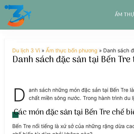
Chuyển
đến
ẨM TH
nội
dung
Du lịch 3 Vì
»
Ẩm thực bốn phương
»
Danh sách đ
Danh sách đặc sản tại Bến Tre
D
anh sách những món đặc sản tại Bến Tre l
chất miền sông nước. Trong hành trình du l
Các món đặc sản tại Bến Tre chế bi
Bến Tre nổi tiếng là xứ sở của những rặng dừa ca