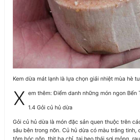
Kem dừa mát lạnh là lựa chọn giải nhiệt mùa hè tu
X
em thêm: Điểm danh những món ngon Bến T
1.4 Gỏi củ hủ dừa
Gỏi củ hủ dừa là món đặc sản quen thuộc trên các
sâu bên trong nõn. Củ hủ dừa có màu trắng tinh, 
tôm bóc nõn, thịt ba chỉ, tai heo thái sợi mỏng, 