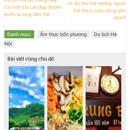
có đủ thu hút những người
Có một Đà Lạt đẹp đượm
trẻ thích cuộc sống yên
buồn lạ lùng đến thế
bình?
Danh mục:
Ẩm thực bốn phương
Du lịch Hà
Nội
Bài viết cùng chủ đề: