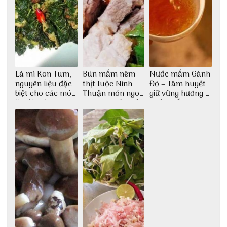
Lá mì Kon Tum,
Bún mắm nêm
Nước mắm Gành
nguyên liệu đặc
thịt luộc Ninh
Đỏ – Tâm huyết
biệt cho các món
Thuận món ngon
giữ vững hương vị
ăn độc đáo
dân dã miền biển
nước mắm sau
bao đời