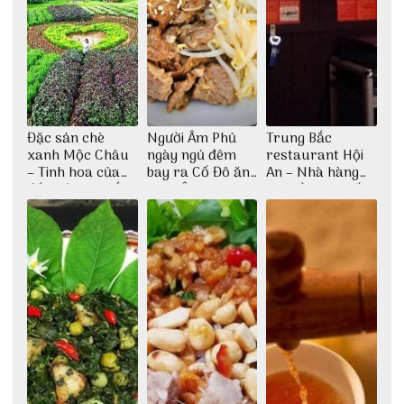
Đặc sản chè
Người Âm Phủ
Trung Bắc
xanh Mộc Châu
ngày ngủ đêm
restaurant Hội
– Tinh hoa của
bay ra Cố Đô ăn
An – Nhà hàng
đất trời Tây Bắc
Cơm Âm Phủ
cao lầu có thiết
Huế
kế vô cùng ấn
tượng giữa lòng
phố Hội