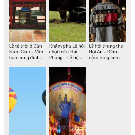
Lễ tế trời ở Đàn
Khám phá Lễ hội
Lễ hội trung thu
Nam Giao – Văn
chọi trâu Hải
Hội An – Đêm
hóa cung đình
Phòng – Lễ hội
rằm lung linh
độc đáo từ thời
truyền thống lâu
sắc màu đèn
nhà Nguyễn
đời
lồng