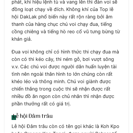
phát, khi hiệu lệnh tù và vang lên thì đàn voi sẽ
đồng loạt chạy về đích. Không khí của Top lễ
hội DakLak phổ biến này rất rộn ràng bởi âm
thanh của hàng chục chú voi chạy đua, tiếng
cồng chiêng và tiếng hò reo cổ vũ tưng bừng từ
khán giả.
Đua voi không chỉ có hình thức thi chạy đua mà
còn có thi kéo cây, thi ném gỗ, bơi vượt sông
v.v. Các chú voi được người dân huấn luyện tài
tình nên ngoài thân hình to lớn chúng còn rất
khéo léo và thông minh. Chú voi giành được
chiến thắng trong cuộc thi sẽ nhận được rất
nhiều đồ ăn ngon còn chủ nhân thì nhận được
phần thưởng rất có giá trị.
Lễ hội Đâm trâu
Lễ hội Đâm trâu còn có tên gọi khác là Koh Kpo