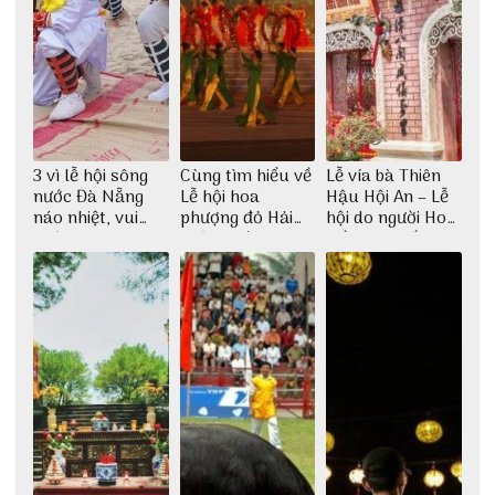
3 vì lễ hội sông
Cùng tìm hiểu về
Lễ vía bà Thiên
nước Đà Nẵng
Lễ hội hoa
Hậu Hội An – Lễ
náo nhiệt, vui
phượng đỏ Hải
hội do người Hoa
nhộn
Phòng với 3vi.vn
kiều sinh sống ở
Hội An tổ chức