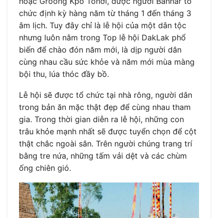
hoặc Groong Kpo Tonơi, được người Bahnar tổ
chức định kỳ hàng năm từ tháng 1 đến tháng 3
âm lịch. Tuy đây chỉ là lễ hội của một dân tộc
nhưng luôn nằm trong Top lễ hội DakLak phổ
biến để chào đón năm mới, là dịp người dân
cùng nhau cầu sức khỏe và năm mới mùa màng
bội thu, lúa thóc đầy bồ.
Lễ hội sẽ được tổ chức tại nhà rông, người dân
trong bản ăn mặc thật đẹp để cùng nhau tham
gia. Trong thời gian diễn ra lễ hội, những con
trâu khỏe mạnh nhất sẽ được tuyển chọn để cột
thật chắc ngoài sân. Trên người chúng trang trí
bằng tre nứa, những tấm vải dệt và các chùm
ống chiên gió.