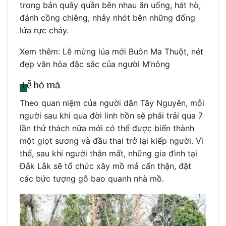
trong bản quây quần bên nhau ăn uống, hát hò,
đánh cồng chiêng, nhảy nhót bên những đống
lửa rực cháy.
Xem thêm: Lễ mừng lúa mới Buôn Ma Thuột, nét
đẹp văn hóa đặc sắc của người M’nông
Lễ bỏ mả
Theo quan niệm của người dân Tây Nguyên, mỗi
người sau khi qua đời linh hồn sẽ phải trải qua 7
lần thử thách nữa mới có thể được biến thành
một giọt sương và đầu thai trở lại kiếp người. Vì
thế, sau khi người thân mất, những gia đình tại
Đắk Lắk sẽ tổ chức xây mồ mả cẩn thận, đặt
các bức tượng gỗ bao quanh nhà mồ.