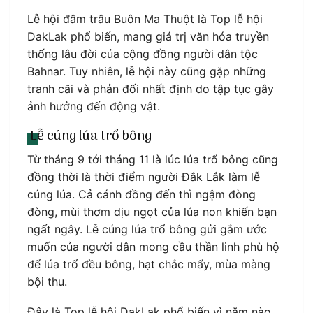
Lễ hội đâm trâu Buôn Ma Thuột là Top lễ hội
DakLak phổ biến, mang giá trị văn hóa truyền
thống lâu đời của cộng đồng người dân tộc
Bahnar. Tuy nhiên, lễ hội này cũng gặp những
tranh cãi và phản đối nhất định do tập tục gây
ảnh hưởng đến động vật.
Lễ cúng lúa trổ bông
Từ tháng 9 tới tháng 11 là lúc lúa trổ bông cũng
đồng thời là thời điểm người Đắk Lắk làm lễ
cúng lúa. Cả cánh đồng đến thì ngậm đòng
đòng, mùi thơm dịu ngọt của lúa non khiến bạn
ngất ngây. Lễ cúng lúa trổ bông gửi gắm ước
muốn của người dân mong cầu thần linh phù hộ
để lúa trổ đều bông, hạt chắc mẩy, mùa màng
bội thu.
Đây là Top lễ hội DakLak phổ biến vì năm nào