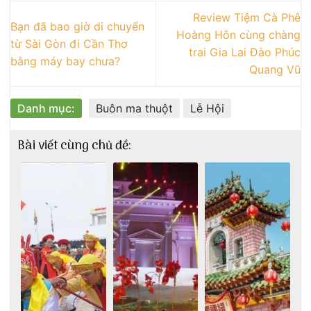
Review Tiệm Cà Phê
Bạn đã bao giờ di chuyển
Hoàng Hôn cùng chàng
từ Sài Gòn đi Cần Thơ
trai Gia Lai Đào Phúc
bằng máy bay chưa?
Quang Vũ
Danh mục:
Buôn ma thuột
Lễ Hội
Bài viết cùng chủ đề: