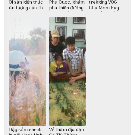
Di sản kiến trúc
Phu Quoc, khám
trekking VQG
ấn tượng của thế
phá thiên đường
Chư Mom Ray
giới
giải trí đầy sôi
tìm về núi rừng
động
đại ngàn
Dậy sớm check-
Về thăm địa đạo