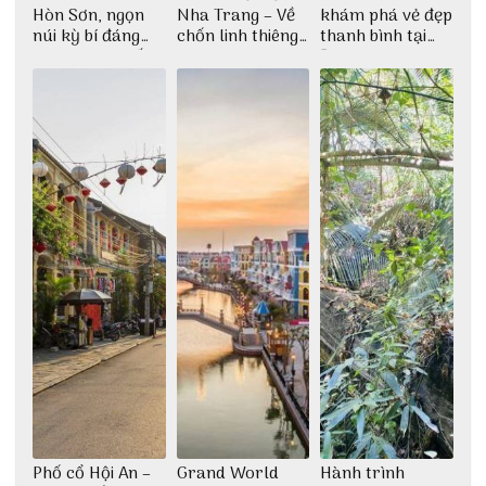
Hòn Sơn, ngọn
Nha Trang – Về
khám phá vẻ đẹp
núi kỳ bí đáng
chốn linh thiêng
thanh bình tại
khám phá nhất
giữa không gian
Đảo Phú Quý
thiền định
Phố cổ Hội An –
Grand World
Hành trình