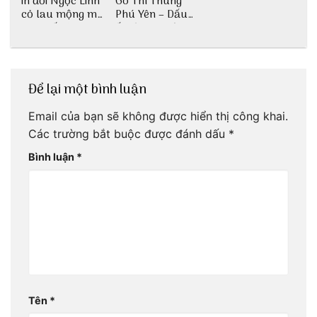
in đồi Ngọc Linh
Gò Thì Thùng
cỏ lau mộng mơ
Phú Yên – Dấu
tại Huế nè bạn
ấn lịch sử còn
ơi!
mãi với thời gian
Để lại một bình luận
Email của bạn sẽ không được hiển thị công khai.
Các trường bắt buộc được đánh dấu
*
Bình luận
*
Tên
*