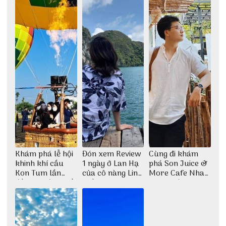
Khám phá lễ hội
Đón xem Review
Cùng đi khám
khinh khí cầu
1 ngày ở Lan Hạ
phá Son Juice &
Kon Tum lần
của cô nàng Linh
More Cafe Nha
đầu tiên được tổ
Trần
Trang với anh
chức
chàng Lộc Vũ