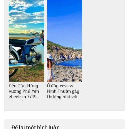
Đến Cầu Hùng
Ở đây review
Vương Phú Yên
Ninh Thuận gây
check-in 7749
thương nhớ với
tấm sống ảo
nét đẹp thiên
nhiên tuyệt sắc
Để lại một bình luận