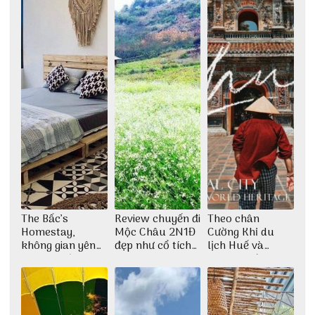
The Bấc’s
Review chuyến đi
Theo chân
Homestay,
Mộc Châu 2N1Đ
Cường Khỉ du
không gian yên
đẹp như cổ tích
lịch Huế và
bình tại Hòn Sơn
cùng nhóm bạn
check-in đúng
Thu Hà
những góc chụp
đẹp