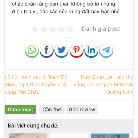
chắc chắn rằng bản thân không bỏ lỡ những
điều thú vị, đặc sắc của vùng đất này bạn nhé.
Đánh giá post
Lễ hội hành xác ở Quan Đế
Đảo Quan Lạn, sắc thu
Miếu, nghi thức huyền bí ở
vàng rực rỡ giữa biển trời
vùng Tân Châu
Quảng Ninh
Danh mục:
Cần thơ
Góc review
Bài viết cùng chủ đề: