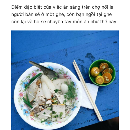
Điểm đặc biệt của việc ăn sáng trên chợ nổi là
người bán sẽ ở một ghe, còn bạn ngồi tại ghe
còn lại và họ sẽ chuyền tay món ăn như thế này