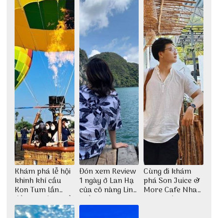
đẹp
Khám phá lễ hội
Đón xem Review
Cùng đi khám
khinh khí cầu
1 ngày ở Lan Hạ
phá Son Juice &
Kon Tum lần
của cô nàng Linh
More Cafe Nha
đầu tiên được tổ
Trần
Trang với anh
chức
chàng Lộc Vũ