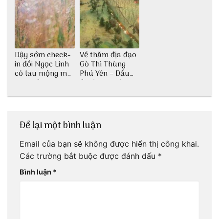
Dậy sớm check-
Về thăm địa đạo
in đồi Ngọc Linh
Gò Thì Thùng
cỏ lau mộng mơ
Phú Yên – Dấu
tại Huế nè bạn
ấn lịch sử còn
ơi!
mãi với thời gian
Để lại một bình luận
Email của bạn sẽ không được hiển thị công khai.
Các trường bắt buộc được đánh dấu
*
Bình luận
*