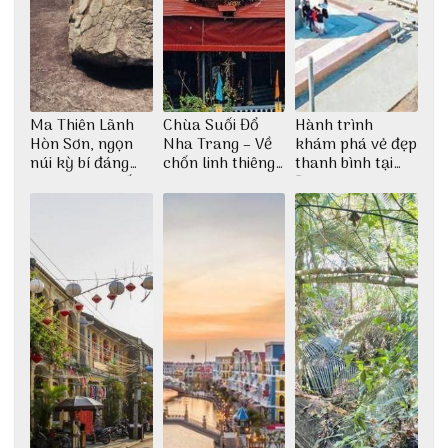
Ma Thiên Lãnh
Chùa Suối Đổ
Hành trình
Hòn Sơn, ngọn
Nha Trang – Về
khám phá vẻ đẹp
núi kỳ bí đáng
chốn linh thiêng
thanh bình tại
khám phá nhất
giữa không gian
Đảo Phú Quý
thiền định