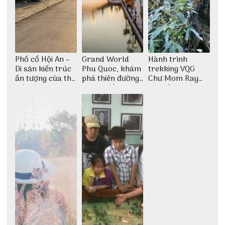
Phố cổ Hội An –
Grand World
Hành trình
Di sản kiến trúc
Phu Quoc, khám
trekking VQG
ấn tượng của thế
phá thiên đường
Chư Mom Ray
giới
giải trí đầy sôi
tìm về núi rừng
động
đại ngàn