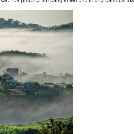
ủa sắc hoa phượng tím càng khiến cho khung cảnh cả 