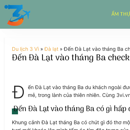
Chuyển
đến
ẨM TH
nội
dung
Du lịch 3 Vì
»
Đà lạt
»
Đến Đà Lạt vào tháng Ba che
Đến Đà Lạt vào tháng Ba check-i
Đ
ến Đà Lạt vào tháng Ba du khách ngoài đư
mẻ, trong lành của thiên nhiên. Cùng 3vi.v
Đến Đà Lạt vào tháng Ba có gì hấp
Khung cảnh Đà Lạt tháng Ba có chút gì đó thơ m