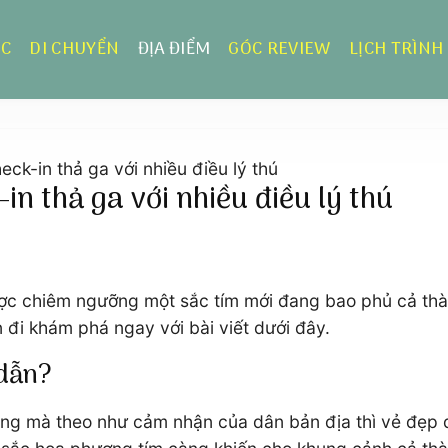
ỰC
DI CHUYỂN
ĐỊA ĐIỂM
GÓC REVIEW
LỊCH TRÌNH
ck-in thả ga với nhiều điều lý thú
n thả ga với nhiều điều lý thú
ợc chiêm ngưỡng một sắc tím mới đang bao phủ cả thà
n đi khám phá ngay với bài viết dưới đây.
 dẫn?
ộng mà theo như cảm nhận của dân bản địa thì vẻ đẹp 