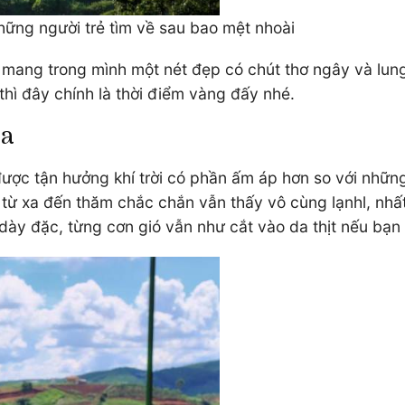
những người trẻ tìm về sau bao mệt nhoài
n mang trong mình một nét đẹp có chút thơ ngây và lu
hì đây chính là thời điểm vàng đấy nhé.
Ba
được tận hưởng khí trời có phần ấm áp hơn so với nhữn
h từ xa đến thăm chắc chắn vẫn thấy vô cùng lạnhl, nhấ
y đặc, từng cơn gió vẫn như cắt vào da thịt nếu bạn 