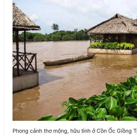
Phong cảnh thơ mộng, hữu tình ở Cồn Ốc Giồng 