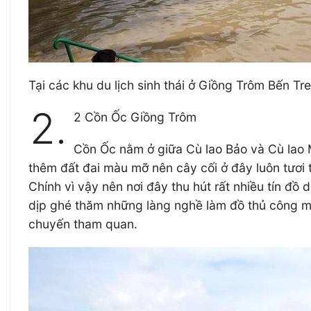
Tại các khu du lịch sinh thái ở Giồng Trôm Bến Tre
2.
2 Cồn Ốc Giồng Trôm
Cồn Ốc nằm ở giữa Cù lao Bảo và Cù lao 
thêm đất đai màu mỡ nên cây cối ở đây luôn tươi t
Chính vì vậy nên nơi đây thu hút rất nhiều tín đồ
dịp ghé thăm những làng nghề làm đồ thủ công m
chuyến tham quan.