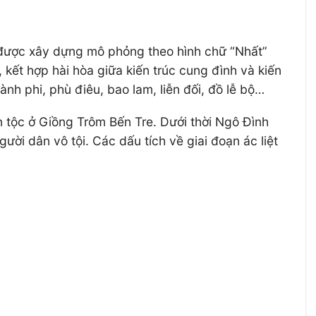
h được xây dựng mô phỏng theo hình chữ “Nhất”
 kết hợp hài hòa giữa kiến trúc cung đình và kiến
nh phi, phù điêu, bao lam, liễn đối, đồ lễ bộ…
n tộc ở Giồng Trôm Bến Tre. Dưới thời Ngô Đình
ời dân vô tội. Các dấu tích về giai đoạn ác liệt