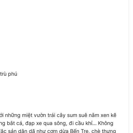
 trù phú
ới những miệt vườn trái cây sum suê nằm xen kẽ
ơng bắt cá, đạp xe qua sông, đi cầu khỉ… Không
n đặc sản dân dã như cơm dừa Bến Tre, chè thưng