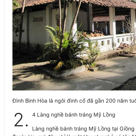
Đình Bình Hòa là ngôi đình cổ đã gần 200 năm tuổi 
2.
4 Làng nghề bánh tráng Mỹ Lồng
Làng nghề bánh tráng Mỹ Lồng tại Giồng 