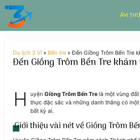
Chuyển
đến
ẨM TH
nội
dung
Du lịch 3 Vì
»
Bến tre
»
Đến Giồng Trôm Bến Tre k
Đến Giồng Trôm Bến Tre khám p
H
uyện
Giồng Trôm Bến Tre
là một vùng đất 
thực đặc sắc và những danh thắng có một kh
bất kỳ ai.
Giới thiệu vài nét về Giồng Trôm Bế