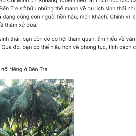
 Chí Minh chỉ khoảng 100km nên rất thích hợp cho cá
 Tre sở hữu những thế mạnh về du lịch sinh thái như 
đa dạng cùng con người hồn hậu, mến khách. Chính vì l
về thăm xứ dừa.
nh thái, bạn còn có cơ hội tham quan, tìm hiểu về văn h
. Qua đó, bạn có thể hiểu hơn về phong tục, tính cách
nổi tiếng ở Bến Tre