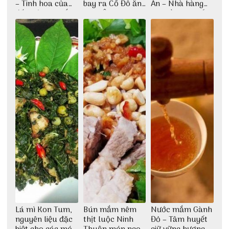
– Tinh hoa của
bay ra Cố Đô ăn
An – Nhà hàng
đất trời Tây Bắc
Cơm Âm Phủ
cao lầu có thiết
Huế
kế vô cùng ấn
tượng giữa lòng
phố Hội
Lá mì Kon Tum,
Bún mắm nêm
Nước mắm Gành
nguyên liệu đặc
thịt luộc Ninh
Đỏ – Tâm huyết