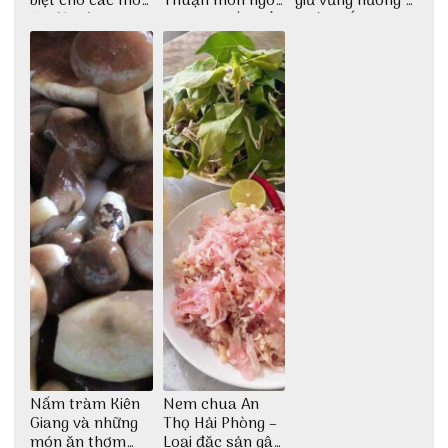
biệt cho các món
Thuận món ngon
giữ vững hương vị
ăn độc đáo
dân dã miền biển
nước mắm sau
bao đời
Nấm tràm Kiên
Nem chua An
Giang và những
Thọ Hải Phòng –
món ăn thơm
Loại đặc sản gây