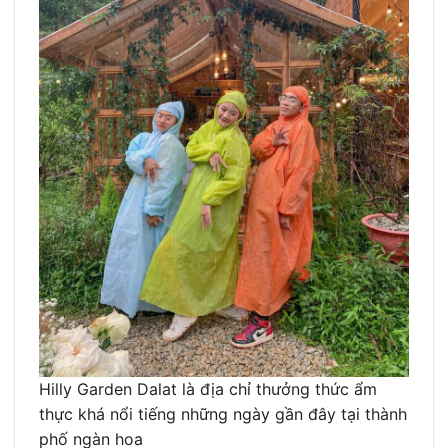
Hilly Garden Dalat là địa chỉ thưởng thức ẩm
thực khá nổi tiếng những ngày gần đây tại thành
phố ngàn hoa