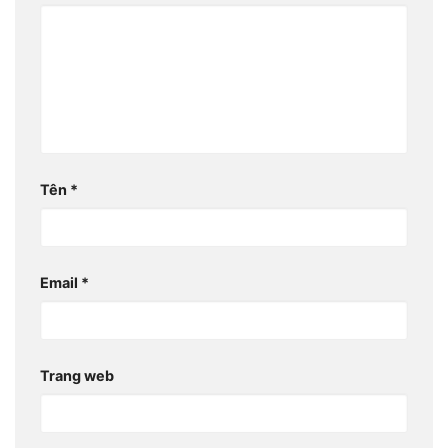
Tên
*
Email
*
Trang web