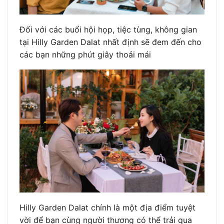
Đối với các buổi hội họp, tiệc tùng, không gian
tại Hilly Garden Dalat nhất định sẽ đem đến cho
các bạn những phút giây thoải mái
Hilly Garden Dalat chính là một địa điểm tuyệt
vời để bạn cùng người thương có thể trải qua