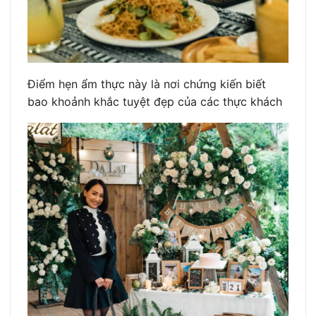
Điểm hẹn ẩm thực này là nơi chứng kiến biết
bao khoảnh khắc tuyệt đẹp của các thực khách