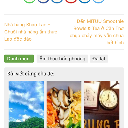
Đến MITUU Smoothie
Nhà hàng Khao Lao –
Bowls & Tea ở Cần Thơ
Chuỗi nhà hàng ẩm thực
chụp cháy máy vẫn chưa
Lào độc đáo
hết hình
Danh mục:
Ẩm thực bốn phương
Đà lạt
Bài viết cùng chủ đề: