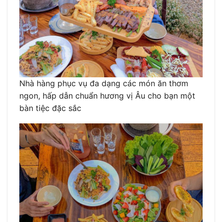
Nhà hàng phục vụ đa dạng các món ăn thơm
ngon, hấp dẫn chuẩn hương vị Âu cho bạn một
bàn tiệc đặc sắc