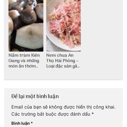
Nấm tràm Kiên
Nem chua An
Giang và những
Thọ Hải Phòng –
món ăn thơm
Loại đặc sản gây
ngon khó cưỡng
nghiện
Để lại một bình luận
Email của bạn sẽ không được hiển thị công khai.
Các trường bắt buộc được đánh dấu
*
Bình luận
*