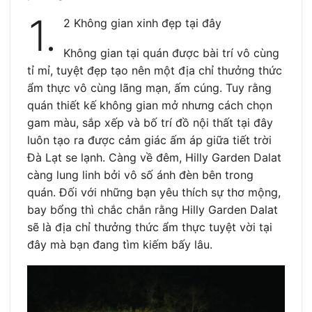
1.
2 Không gian xinh đẹp tại đây
Không gian tại quán được bài trí vô cùng
tỉ mỉ, tuyệt đẹp tạo nên một địa chỉ thưởng thức
ẩm thực vô cùng lãng mạn, ấm cúng. Tuy rằng
quán thiết kế không gian mở nhưng cách chọn
gam màu, sắp xếp và bố trí đồ nội thất tại đây
luôn tạo ra được cảm giác ấm áp giữa tiết trời
Đà Lạt se lạnh. Càng về đêm, Hilly Garden Dalat
càng lung linh bởi vô số ánh đèn bên trong
quán. Đối với những bạn yêu thích sự thơ mộng,
bay bổng thì chắc chắn rằng Hilly Garden Dalat
sẽ là địa chỉ thưởng thức ẩm thực tuyệt vời tại
đây mà bạn đang tìm kiếm bấy lâu.