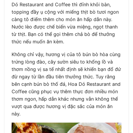
Dó Restaurant and Coffee thì đỉnh khỏi bàn,
topping đầy ụ cộng với miếng thịt bò tươi ngon
càng tô điểm thêm cho món ăn hấp dẫn này.
Nước lèo được chế biến vừa miệng, ngọt thanh
từ thịt. Bạn có thể gọi thêm chả bò để thưởng
thức nếu muốn ăn kèm.
Không chỉ vậy, hương vị của tô bún bò hòa cùng
trứng lòng đào, cây sườn siêu to khổng lồ và
thơm nồng vị sa tế nhất định sẽ khiến bạn đổ đứ
đừ ngay từ lần đầu tiên thưởng thức. Tuy rằng
bên cạnh bún bò thố đá, Hoa Dó Restaurant and
Coffee cũng phục vụ thêm thực đơn nhiều món
thơm ngon, hấp dẫn khác nhưng vẫn không thể
vượt qua được hương vị đặc sắc của món ăn
này.