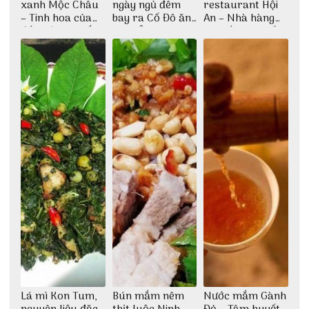
xanh Mộc Châu
ngày ngủ đêm
restaurant Hội
– Tinh hoa của
bay ra Cố Đô ăn
An – Nhà hàng
đất trời Tây Bắc
Cơm Âm Phủ
cao lầu có thiết
Huế
kế vô cùng ấn
tượng giữa lòng
phố Hội
Lá mì Kon Tum,
Bún mắm nêm
Nước mắm Gành