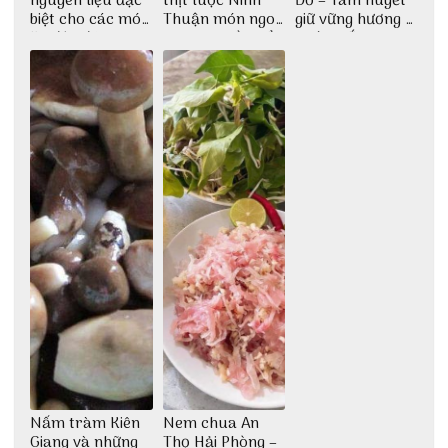
nguyên liệu đặc
thịt luộc Ninh
Đỏ – Tâm huyết
biệt cho các món
Thuận món ngon
giữ vững hương vị
ăn độc đáo
dân dã miền biển
nước mắm sau
bao đời
Nấm tràm Kiên
Nem chua An
Giang và những
Thọ Hải Phòng –