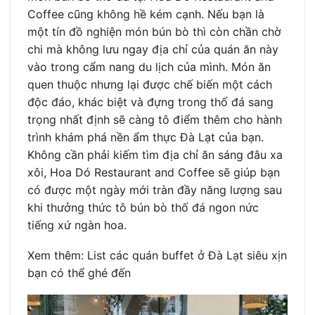
Coffee cũng không hề kém cạnh. Nếu bạn là
một tín đồ nghiện món bún bò thì còn chần chờ
chi mà không lưu ngay địa chỉ của quán ăn này
vào trong cẩm nang du lịch của mình. Món ăn
quen thuộc nhưng lại được chế biến một cách
độc đáo, khác biệt và đựng trong thố đá sang
trọng nhất định sẽ càng tô điểm thêm cho hành
trình khám phá nền ẩm thực Đà Lạt của bạn.
Không cần phải kiếm tìm địa chỉ ăn sáng đâu xa
xôi, Hoa Dó Restaurant and Coffee sẽ giúp bạn
có được một ngày mới tràn đầy năng lượng sau
khi thưởng thức tô bún bò thố đá ngon nức
tiếng xứ ngàn hoa.
Xem thêm: List các quán buffet ở Đà Lạt siêu xịn
bạn có thể ghé đến