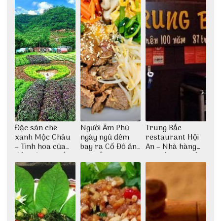
Đặc sản chè
Người Âm Phủ
Trung Bắc
xanh Mộc Châu
ngày ngủ đêm
restaurant Hội
– Tinh hoa của
bay ra Cố Đô ăn
An – Nhà hàng
đất trời Tây Bắc
Cơm Âm Phủ
cao lầu có thiết
Huế
kế vô cùng ấn
tượng giữa lòng
phố Hội