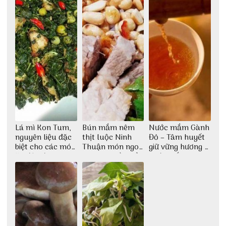
Lá mì Kon Tum,
Bún mắm nêm
Nước mắm Gành
nguyên liệu đặc
thịt luộc Ninh
Đỏ – Tâm huyết
biệt cho các món
Thuận món ngon
giữ vững hương vị
ăn độc đáo
dân dã miền biển
nước mắm sau
bao đời