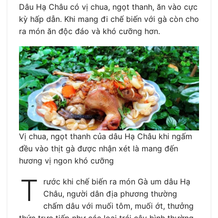
Dâu Hạ Châu có vị chua, ngọt thanh, ăn vào cực
kỳ hấp dẫn. Khi mang đi chế biến với gà còn cho
ra món ăn độc đáo và khó cưỡng hơn.
Vị chua, ngọt thanh của dâu Hạ Châu khi ngấm
đều vào thịt gà được nhận xét là mang đến
hương vị ngon khó cưỡng
T
rước khi chế biến ra món Gà um dâu Hạ
Châu, người dân địa phương thường
chấm dâu với muối tôm, muối ớt, thưởng
thức trực tiếp như các loại trái cây bình thường,