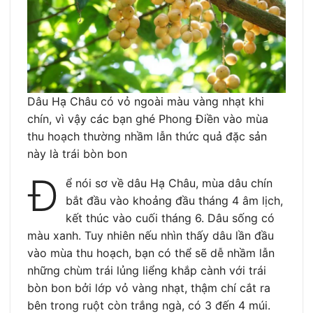
Dâu Hạ Châu có vỏ ngoài màu vàng nhạt khi
chín, vì vậy các bạn ghé Phong Điền vào mùa
thu hoạch thường nhầm lẫn thức quả đặc sản
này là trái bòn bon
Đ
ể nói sơ về dâu Hạ Châu, mùa dâu chín
bắt đầu vào khoảng đầu tháng 4 âm lịch,
kết thúc vào cuối tháng 6. Dâu sống có
màu xanh. Tuy nhiên nếu nhìn thấy dâu lần đầu
vào mùa thu hoạch, bạn có thể sẽ dễ nhầm lẫn
những chùm trái lủng liểng khắp cành với trái
bòn bon bởi lớp vỏ vàng nhạt, thậm chí cắt ra
bên trong ruột còn trắng ngà, có 3 đến 4 múi.