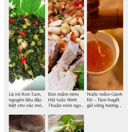
Lá mì Kon Tum,
Bún mắm nêm
Nước mắm Gành
nguyên liệu đặc
thịt luộc Ninh
Đỏ – Tâm huyết
biệt cho các món
Thuận món ngon
giữ vững hương vị
ăn độc đáo
dân dã miền biển
nước mắm sau
bao đời