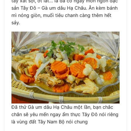
tây xắt sợi, ớt lát… là đã có ngay món ngon đặc
sản Tây Đô – Gà um dâu Hạ Châu. Ăn kèm bánh
mì nóng giòn, muối tiêu chanh càng thêm hết
sảy.
Đã thử Gà um dâu Hạ Châu một lần, bạn chắc
chắn sẽ yêu mến ngay ẩm thực Tây Đô nói riêng
là vùng đất Tây Nam Bộ nói chung