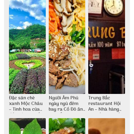
Đặc sản chè
Người Âm Phủ
Trung Bắc
xanh Mộc Châu
ngày ngủ đêm
restaurant Hội
– Tinh hoa của
bay ra Cố Đô ăn
An – Nhà hàng
đất trời Tây Bắc
Cơm Âm Phủ
cao lầu có thiết
Huế
kế vô cùng ấn
tượng giữa lòng
phố Hội