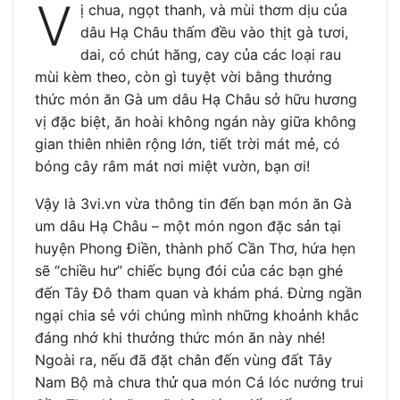
V
ị chua, ngọt thanh, và mùi thơm dịu của
dâu Hạ Châu thấm đều vào thịt gà tươi,
dai, có chút hăng, cay của các loại rau
mùi kèm theo, còn gì tuyệt vời bằng thưởng
thức món ăn Gà um dâu Hạ Châu sở hữu hương
vị đặc biệt, ăn hoài không ngán này giữa không
gian thiên nhiên rộng lớn, tiết trời mát mẻ, có
bóng cây râm mát nơi miệt vườn, bạn ơi!
Vậy là 3vi.vn vừa thông tin đến bạn món ăn Gà
um dâu Hạ Châu – một món ngon đặc sản tại
huyện Phong Điền, thành phố Cần Thơ, hứa hẹn
sẽ “chiều hư” chiếc bụng đói của các bạn ghé
đến Tây Đô tham quan và khám phá. Đừng ngần
ngại chia sẻ với chúng mình những khoảnh khắc
đáng nhớ khi thưởng thức món ăn này nhé!
Ngoài ra, nếu đã đặt chân đến vùng đất Tây
Nam Bộ mà chưa thử qua món Cá lóc nướng trui