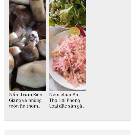
Nấm tràm Kiên
Nem chua An
Giang và những
Thọ Hải Phòng –
món ăn thơm
Loại đặc sản gây
ngon khó cưỡng
nghiện