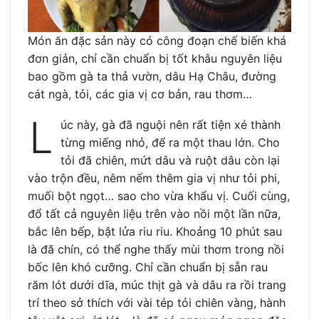
Món ăn đặc sản này có công đoạn chế biến khá
đơn giản, chỉ cần chuẩn bị tốt khâu nguyên liệu
bao gồm gà ta thả vườn, dâu Hạ Châu, đường
cát ngà, tỏi, các gia vị cơ bản, rau thơm…
L
úc này, gà đã nguội nên rất tiện xé thành
từng miếng nhỏ, để ra một thau lớn. Cho
tỏi đã chiên, mứt dâu và ruột dâu còn lại
vào trộn đều, nêm nếm thêm gia vị như tỏi phi,
muối bột ngọt… sao cho vừa khẩu vị. Cuối cùng,
đổ tất cả nguyên liệu trên vào nồi một lần nữa,
bắc lên bếp, bật lửa riu riu. Khoảng 10 phút sau
là đã chín, có thể nghe thấy mùi thơm trong nồi
bốc lên khó cưỡng. Chỉ cần chuẩn bị sẵn rau
răm lót dưới dĩa, múc thịt gà và dâu ra rồi trang
trí theo sở thích với vài tép tỏi chiên vàng, hành