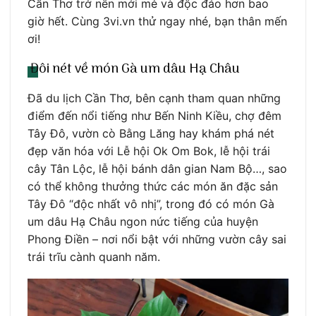
Cần Thơ trở nên mới mẻ và độc đáo hơn bao
giờ hết. Cùng 3vi.vn thử ngay nhé, bạn thân mến
ơi!
Đôi nét về món Gà um dâu Hạ Châu
Đã du lịch Cần Thơ, bên cạnh tham quan những
điểm đến nổi tiếng như Bến Ninh Kiều, chợ đêm
Tây Đô, vườn cò Bằng Lăng hay khám phá nét
đẹp văn hóa với Lễ hội Ok Om Bok, lễ hội trái
cây Tân Lộc, lễ hội bánh dân gian Nam Bộ…, sao
có thể không thưởng thức các món ăn đặc sản
Tây Đô “độc nhất vô nhị”, trong đó có món Gà
um dâu Hạ Châu ngon nức tiếng của huyện
Phong Điền – nơi nổi bật với những vườn cây sai
trái trĩu cành quanh năm.