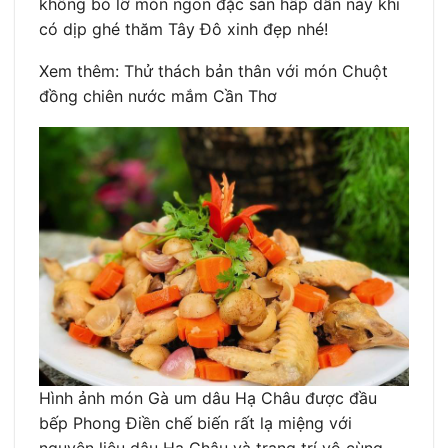
không bỏ lỡ món ngon đặc sản hấp dẫn này khi
có dịp ghé thăm Tây Đô xinh đẹp nhé!
Xem thêm: Thử thách bản thân với món Chuột
đồng chiên nước mắm Cần Thơ
Hình ảnh món Gà um dâu Hạ Châu được đầu
bếp Phong Điền chế biến rất lạ miệng với
nguyên liệu dâu Hạ Châu và trang trí vô cùng