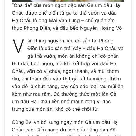
“Cha đẻ” của món ngon đặc sản Gà um dâu Hạ
Châu được chế biến từ gà ta thả vườn và dâu
Hạ Châu là ông Mai Văn Lung – chủ quán ẩm
thực Phong Điền, và đầu bếp Nguyễn Hoàng Võ
V
ận dụng nguyên liệu có sẵn tại Phong
Điền là đặc sản trái cây – dâu Hạ Châu và
gà thả vườn, món ăn không chỉ có phần
thịt dai, tươi ngon, mà khi kết hợp với dâu Hạ
Châu, vốn có vị chua, ngọt thanh, và mùi thơm
dịu, khi thấm đều vào thịt gà rất lạ miệng, thêm
vào đó là chút hăng, cay của các loại rau mùi ăn
kèm như rau răm. Đã thưởng thức một lần Gà
um dâu Hạ Châu liền nhớ mãi hương vị đặc
trưng của món ăn, khó có thể chối từ.
Cùng 3vi.vn bổ sung ngay món Gà um dâu Hạ
Châu vào Cẩm nang du lịch của riêng bạn để