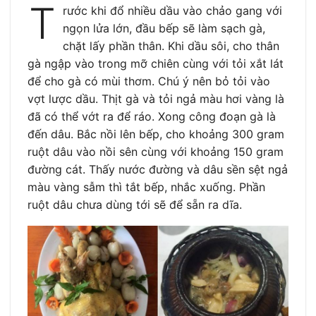
T
rước khi đổ nhiều dầu vào chảo gang với
ngọn lửa lớn, đầu bếp sẽ làm sạch gà,
chặt lấy phần thân. Khi dầu sôi, cho thân
gà ngập vào trong mỡ chiên cùng với tỏi xắt lát
để cho gà có mùi thơm. Chú ý nên bỏ tỏi vào
vợt lược dầu. Thịt gà và tỏi ngả màu hơi vàng là
đã có thể vớt ra để ráo. Xong công đoạn gà là
đến dâu. Bắc nồi lên bếp, cho khoảng 300 gram
ruột dâu vào nồi sên cùng với khoảng 150 gram
đường cát. Thấy nước đường và dâu sền sệt ngả
màu vàng sẫm thì tắt bếp, nhắc xuống. Phần
ruột dâu chưa dùng tới sẽ để sẵn ra dĩa.