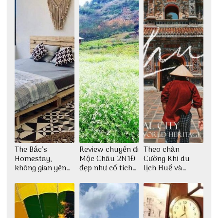
The Bấc’s
Review chuyến đi
Theo chân
Homestay,
Mộc Châu 2N1Đ
Cường Khỉ du
không gian yên
đẹp như cổ tích
lịch Huế và
bình tại Hòn Sơn
cùng nhóm bạn
check-in đúng
Thu Hà
những góc chụp
đẹp