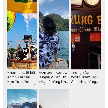
Khám phá lễ hội
Đón xem Review
Trung Bắc
khinh khí cầu
1 ngày ở Lan Hạ
restaurant Hội
Kon Tum lần
của cô nàng Linh
An – Nhà hàng
đầu tiên được tổ
Trần
cao lầu có thiết
chức
kế vô cùng ấn
tượng giữa lòng
phố Hội