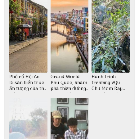
Phố cổ Hội An –
Grand World
Hành trình
Di sản kiến trúc
Phu Quoc, khám
trekking VQG
ấn tượng của thế
phá thiên đường
Chư Mom Ray
giới
giải trí đầy sôi
tìm về núi rừng
động
đại ngàn