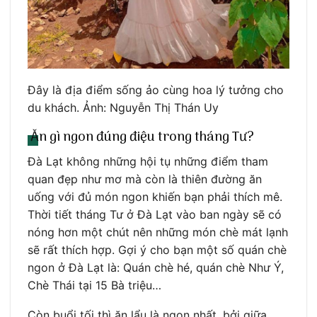
Đây là địa điểm sống ảo cùng hoa lý tưởng cho
du khách. Ảnh: Nguyễn Thị Thán Uy
Ăn gì ngon đúng điệu trong tháng Tư?
Đà Lạt không những hội tụ những điểm tham
quan đẹp như mơ mà còn là thiên đường ăn
uống với đủ món ngon khiến bạn phải thích mê.
Thời tiết tháng Tư ở Đà Lạt vào ban ngày sẽ có
nóng hơn một chút nên những món chè mát lạnh
sẽ rất thích hợp. Gợi ý cho bạn một số quán chè
ngon ở Đà Lạt là: Quán chè hé, quán chè Như Ý,
Chè Thái tại 15 Bà triệu…
Còn buổi tối thì ăn lẩu là ngon nhất, bởi giữa