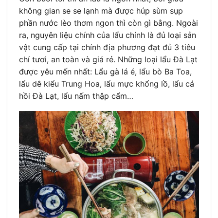
không gian se se lạnh mà được húp sùm sụp
phần nước lèo thơm ngon thì còn gì bằng. Ngoài
ra, nguyên liệu chính của lẩu chính là đủ loại sản
vật cung cấp tại chính địa phương đạt đủ 3 tiêu
chí tươi, an toàn và giá rẻ. Những loại lẩu Đà Lạt
được yêu mến nhất: Lẩu gà lá é, lẩu bò Ba Toa,
lẩu dê kiểu Trung Hoa, lẩu mực khổng lồ, lẩu cá
hồi Đà Lạt, lẩu nấm thập cẩm…