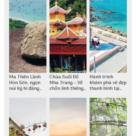
Ma Thiên Lãnh
Chùa Suối Đổ
Hành trình
Hòn Sơn, ngọn
Nha Trang – Về
khám phá vẻ đẹp
núi kỳ bí đáng
chốn linh thiêng
thanh bình tại
khám phá nhất
giữa không gian
Đảo Phú Quý
thiền định