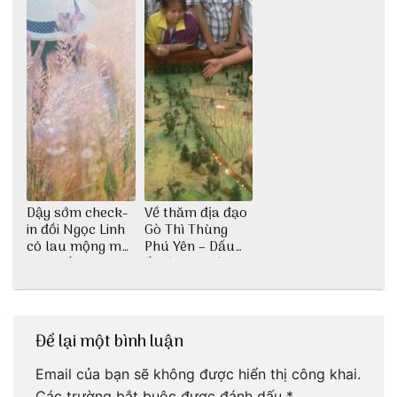
Dậy sớm check-
Về thăm địa đạo
in đồi Ngọc Linh
Gò Thì Thùng
cỏ lau mộng mơ
Phú Yên – Dấu
tại Huế nè bạn
ấn lịch sử còn
ơi!
mãi với thời gian
Để lại một bình luận
Email của bạn sẽ không được hiển thị công khai.
Các trường bắt buộc được đánh dấu
*