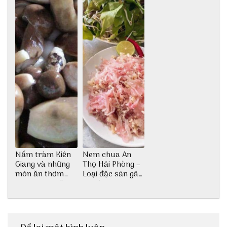
Nấm tràm Kiên
Nem chua An
Giang và những
Thọ Hải Phòng –
món ăn thơm
Loại đặc sản gây
ngon khó cưỡng
nghiện