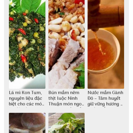
Lá mì Kon Tum,
Bún mắm nêm
Nước mắm Gành
nguyên liệu đặc
thịt luộc Ninh
Đỏ – Tâm huyết
biệt cho các món
Thuận món ngon
giữ vững hương vị
ăn độc đáo
dân dã miền biển
nước mắm sau
bao đời