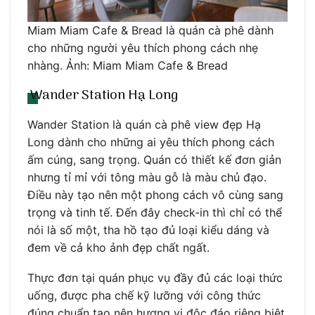
Miam Miam Cafe & Bread là quán cà phê dành
cho những người yêu thích phong cách nhẹ
nhàng. Ảnh: Miam Miam Cafe & Bread
Wander Station Hạ Long
Wander Station là quán cà phê view đẹp Hạ
Long dành cho những ai yêu thích phong cách
ấm cúng, sang trọng. Quán có thiết kế đơn giản
nhưng tỉ mỉ với tông màu gỗ là màu chủ đạo.
Điều này tạo nên một phong cách vô cùng sang
trọng và tinh tế. Đến đây check-in thì chỉ có thể
nói là số một, tha hồ tạo đủ loại kiểu dáng và
đem về cả kho ảnh đẹp chất ngất.
Thực đơn tại quán phục vụ đầy đủ các loại thức
uống, được pha chế kỹ lưỡng với công thức
đúng chuẩn tạo nên hương vị độc đáo riêng biệt.