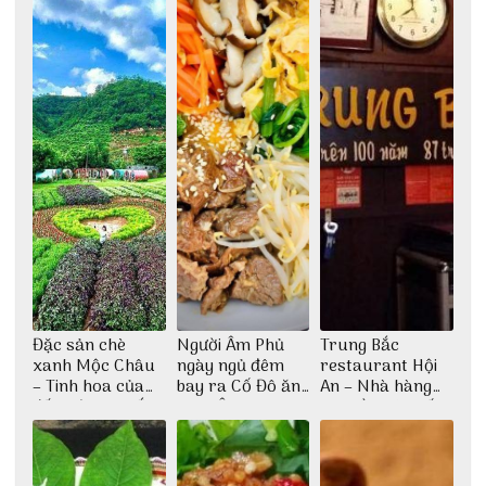
Đặc sản chè
Người Âm Phủ
Trung Bắc
xanh Mộc Châu
ngày ngủ đêm
restaurant Hội
– Tinh hoa của
bay ra Cố Đô ăn
An – Nhà hàng
đất trời Tây Bắc
Cơm Âm Phủ
cao lầu có thiết
Huế
kế vô cùng ấn
tượng giữa lòng
phố Hội