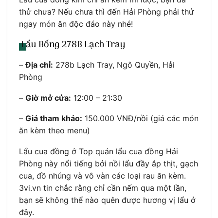
thử chưa? Nếu chưa thì đến Hải Phòng phải thử
ngay món ăn độc đáo này nhé!
Lẩu Bống 278B Lạch Tray
–
Địa chỉ:
278b Lạch Tray, Ngô Quyền, Hải
Phòng
–
Giờ mở cửa:
12:00 – 21:30
–
Giá tham khảo:
150.000 VNĐ/nồi (giá các món
ăn kèm theo menu)
Lẩu cua đồng ở Top quán lẩu cua đồng Hải
Phòng này nổi tiếng bởi nồi lẩu đầy ắp thịt, gạch
cua, đồ nhúng và vô vàn các loại rau ăn kèm.
3vi.vn tin chắc rằng chỉ cần nếm qua một lần,
bạn sẽ không thể nào quên được hương vị lẩu ở
đây.