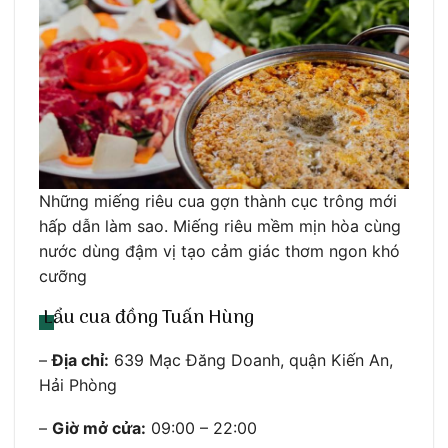
Những miếng riêu cua gợn thành cục trông mới
hấp dẫn làm sao. Miếng riêu mềm mịn hòa cùng
nước dùng đậm vị tạo cảm giác thơm ngon khó
cưỡng
Lẩu cua đồng Tuấn Hùng
–
Địa chỉ:
639 Mạc Đăng Doanh, quận Kiến An,
Hải Phòng
–
Giờ mở cửa:
09:00 – 22:00