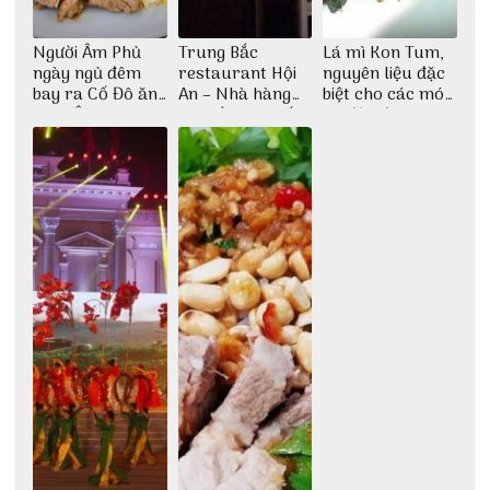
Người Âm Phủ
Trung Bắc
Lá mì Kon Tum,
ngày ngủ đêm
restaurant Hội
nguyên liệu đặc
bay ra Cố Đô ăn
An – Nhà hàng
biệt cho các món
Cơm Âm Phủ
cao lầu có thiết
ăn độc đáo
Huế
kế vô cùng ấn
tượng giữa lòng
phố Hội