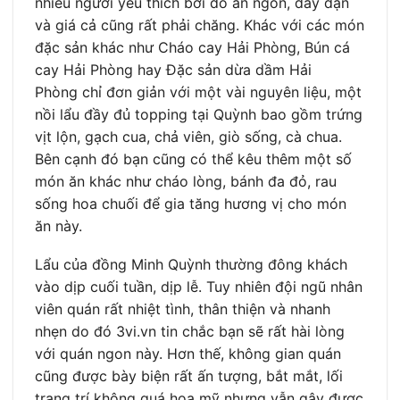
nhiều người yêu thích bởi đồ ăn ngon, đầy đặn
và giá cả cũng rất phải chăng. Khác với các món
đặc sản khác như Cháo cay Hải Phòng, Bún cá
cay Hải Phòng hay Đặc sản dừa dầm Hải
Phòng chỉ đơn giản với một vài nguyên liệu, một
nồi lẩu đầy đủ topping tại Quỳnh bao gồm trứng
vịt lộn, gạch cua, chả viên, giò sống, cà chua.
Bên cạnh đó bạn cũng có thể kêu thêm một số
món ăn khác như cháo lòng, bánh đa đỏ, rau
sống hoa chuối để gia tăng hương vị cho món
ăn này.
Lẩu của đồng Minh Quỳnh thường đông khách
vào dịp cuối tuần, dịp lễ. Tuy nhiên đội ngũ nhân
viên quán rất nhiệt tình, thân thiện và nhanh
nhẹn do đó 3vi.vn tin chắc bạn sẽ rất hài lòng
với quán ngon này. Hơn thế, không gian quán
cũng được bày biện rất ấn tượng, bắt mắt, lối
trang trí không quá hoa mỹ nhưng vẫn gây được