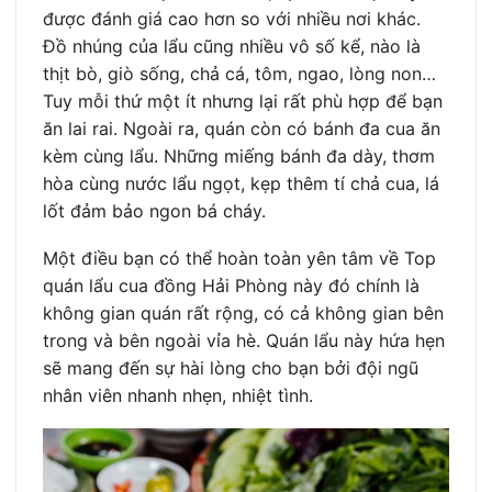
được đánh giá cao hơn so với nhiều nơi khác.
Đồ nhúng của lẩu cũng nhiều vô số kể, nào là
thịt bò, giò sống, chả cá, tôm, ngao, lòng non…
Tuy mỗi thứ một ít nhưng lại rất phù hợp để bạn
ăn lai rai. Ngoài ra, quán còn có bánh đa cua ăn
kèm cùng lẩu. Những miếng bánh đa dày, thơm
hòa cùng nước lẩu ngọt, kẹp thêm tí chả cua, lá
lốt đảm bảo ngon bá cháy.
Một điều bạn có thể hoàn toàn yên tâm về Top
quán lẩu cua đồng Hải Phòng này đó chính là
không gian quán rất rộng, có cả không gian bên
trong và bên ngoài vỉa hè. Quán lẩu này hứa hẹn
sẽ mang đến sự hài lòng cho bạn bởi đội ngũ
nhân viên nhanh nhẹn, nhiệt tình.