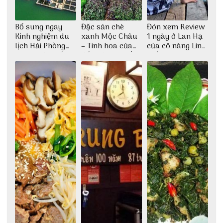
Bổ sung ngay
Đặc sản chè
Đón xem Review
Kinh nghiệm du
xanh Mộc Châu
1 ngày ở Lan Hạ
lịch Hải Phòng
– Tinh hoa của
của cô nàng Linh
2022 mới nhất
đất trời Tây Bắc
Trần