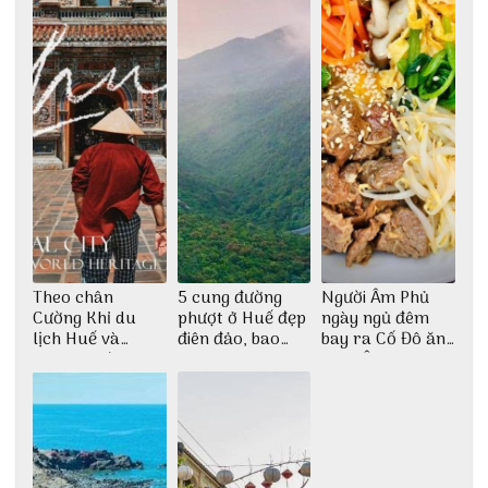
Theo chân
5 cung đường
Người Âm Phủ
Cường Khỉ du
phượt ở Huế đẹp
ngày ngủ đêm
lịch Huế và
điên đảo, bao
bay ra Cố Đô ăn
check-in đúng
phê cho dân xê
Cơm Âm Phủ
những góc chụp
dịch
Huế
đẹp