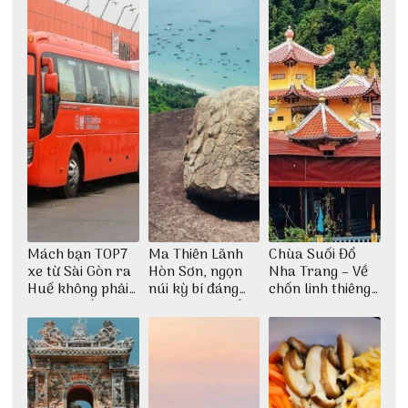
Mách bạn TOP7
Ma Thiên Lãnh
Chùa Suối Đổ
xe từ Sài Gòn ra
Hòn Sơn, ngọn
Nha Trang – Về
Huế không phải
núi kỳ bí đáng
chốn linh thiêng
ai cũng biết
khám phá nhất
giữa không gian
thiền định