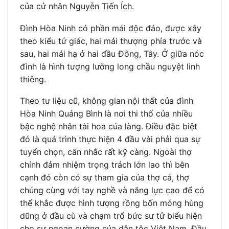
của cử nhân Nguyễn Tiến Ích.
Đình Hòa Ninh có phần mái độc đáo, được xây
theo kiểu tứ giác, hai mái thượng phía trước và
sau, hai mái hạ ở hai đầu Đông, Tây. Ở giữa nóc
đình là hình tượng lưỡng long chầu nguyệt linh
thiêng.
Theo tư liệu cũ, không gian nội thất của đình
Hòa Ninh Quảng Bình là nơi thi thố của nhiều
bậc nghệ nhân tài hoa của làng. Điều đặc biệt
đó là quá trình thực hiện 4 đầu vài phải qua sự
tuyển chọn, cân nhắc rất kỹ càng. Ngoài thợ
chính đảm nhiệm trọng trách lớn lao thì bên
cạnh đó còn có sự tham gia của thợ cả, thợ
chúng cùng với tay nghề và năng lực cao để có
thể khắc được hình tượng rồng bốn móng hùng
dũng ở đầu cù và chạm trổ bức sư tử biểu hiện
cho sự ngoan cường của dân tộc Việt Nam. Đầu