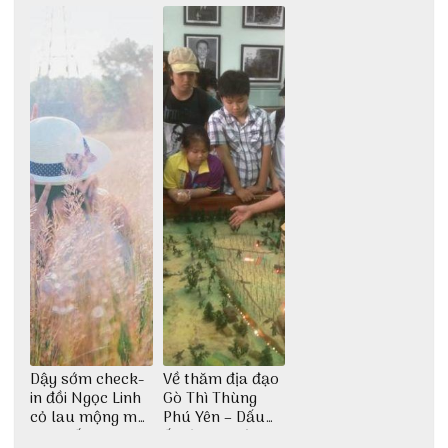
động
đại ngàn
Dậy sớm check-
Về thăm địa đạo
in đồi Ngọc Linh
Gò Thì Thùng
cỏ lau mộng mơ
Phú Yên – Dấu
tại Huế nè bạn
ấn lịch sử còn