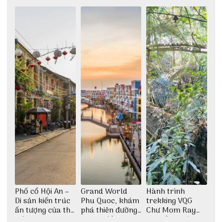
khám phá nhất
giữa không gian
Đảo Phú Quý
thiền định
Phố cổ Hội An –
Grand World
Hành trình
Di sản kiến trúc
Phu Quoc, khám
trekking VQG
ấn tượng của thế
phá thiên đường
Chư Mom Ray
giới
giải trí đầy sôi
tìm về núi rừng