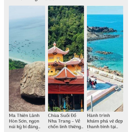
Ma Thiên Lãnh
Chùa Suối Đổ
Hành trình
Hòn Sơn, ngọn
Nha Trang – Về
khám phá vẻ đẹp
núi kỳ bí đáng
chốn linh thiêng
thanh bình tại