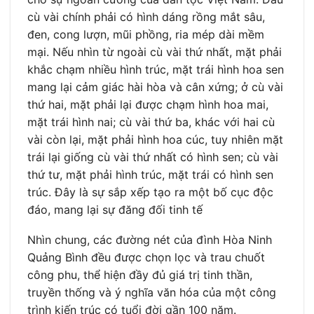
cù vài chính phải có hình dáng rồng mắt sâu,
đen, cong lượn, mũi phồng, ria mép dài mềm
mại. Nếu nhìn từ ngoài cù vài thứ nhất, mặt phải
khắc chạm nhiều hình trúc, mặt trái hình hoa sen
mang lại cảm giác hài hòa và cân xứng; ở cù vài
thứ hai, mặt phải lại được chạm hình hoa mai,
mặt trái hình nai; cù vài thứ ba, khác với hai cù
vài còn lại, mặt phải hình hoa cúc, tuy nhiên mặt
trái lại giống cù vài thứ nhất có hình sen; cù vài
thứ tư, mặt phải hình trúc, mặt trái có hình sen
trúc. Đây là sự sắp xếp tạo ra một bố cục độc
đáo, mang lại sự đăng đối tinh tế
Nhìn chung, các đường nét của đình Hòa Ninh
Quảng Bình đều được chọn lọc và trau chuốt
công phu, thể hiện đầy đủ giá trị tinh thần,
truyền thống và ý nghĩa văn hóa của một công
trình kiến trúc có tuổi đời gần 100 năm.