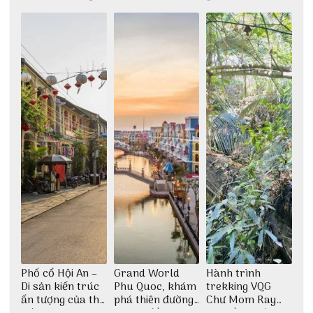
khám phá nhất
giữa không gian
Đảo Phú Quý
thiền định
Phố cổ Hội An –
Grand World
Hành trình
Di sản kiến trúc
Phu Quoc, khám
trekking VQG
ấn tượng của thế
phá thiên đường
Chư Mom Ray