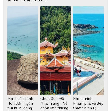
Bài viết cùng chủ đề:
Ma Thiên Lãnh
Chùa Suối Đổ
Hành trình
Hòn Sơn, ngọn
Nha Trang – Về
khám phá vẻ đẹp
núi kỳ bí đáng
chốn linh thiêng
thanh bình tại