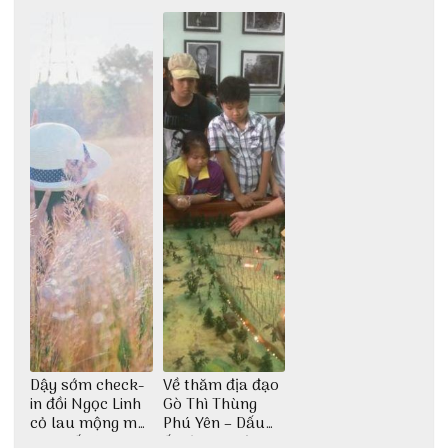
giới
giải trí đầy sôi
tìm về núi rừng
động
đại ngàn
Dậy sớm check-
Về thăm địa đạo
in đồi Ngọc Linh
Gò Thì Thùng
cỏ lau mộng mơ
Phú Yên – Dấu
tại Huế nè bạn
ấn lịch sử còn