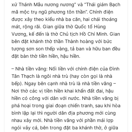
xứ Thánh Mẫu nương nương” và “Thái giám Bạch
mã mộc trụ ngũ phương tôn thần”. Chính điện
được xây theo kiểu nhà ba căn, hai chái thoáng
mát, rộng rãi. Gian giữa thờ Quốc tổ Hùng
Vương, kế đến là thờ Chủ tịch Hồ Chí Minh. Gian
bên đặt khánh thờ thần Thành hoàng với bức
tượng sơn son thếp vàng, tả ban và hữu ban đều
đặt bàn thờ tiền hiền, hậu hiền.
– Nhà tiền vãng: Nối liền với chính điện của Đình
Tân Thạch là ngôi nhà trù (hay còn gọi là nhà
bếp). Ngay bên cạnh nhà trù là nhà tiền vãng –
Nơi thờ các vị tiền hiền khai khẩn đất đai, hậu
hiền có công với dân với nước. Nhà tiền vãng bị
phá hoại trong giai đoạn chiến tranh, sau khi hòa
bình lập lại thì người dân địa phương mới cùng
nhau xây mới. Nhà tiền vãng với phần mái lợp
ngói vảy cá, bên trong đặt ba khánh thờ, ở giữa