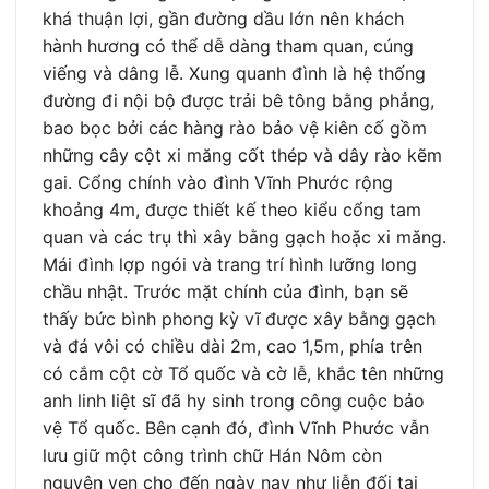
khá thuận lợi, gần đường dầu lớn nên khách
hành hương có thể dễ dàng tham quan, cúng
viếng và dâng lễ. Xung quanh đình là hệ thống
đường đi nội bộ được trải bê tông bằng phẳng,
bao bọc bởi các hàng rào bảo vệ kiên cố gồm
những cây cột xi măng cốt thép và dây rào kẽm
gai. Cổng chính vào đình Vĩnh Phước rộng
khoảng 4m, được thiết kế theo kiểu cổng tam
quan và các trụ thì xây bằng gạch hoặc xi măng.
Mái đình lợp ngói và trang trí hình lưỡng long
chầu nhật. Trước mặt chính của đình, bạn sẽ
thấy bức bình phong kỳ vĩ được xây bằng gạch
và đá vôi có chiều dài 2m, cao 1,5m, phía trên
có cắm cột cờ Tổ quốc và cờ lễ, khắc tên những
anh linh liệt sĩ đã hy sinh trong công cuộc bảo
vệ Tổ quốc. Bên cạnh đó, đình Vĩnh Phước vẫn
lưu giữ một công trình chữ Hán Nôm còn
nguyên vẹn cho đến ngày nay như liễn đối tại