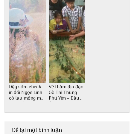
Dậy sớm check-
Về thăm địa đạo
in đồi Ngọc Linh
Gò Thì Thùng
cỏ lau mộng mơ
Phú Yên – Dấu
tại Huế nè bạn
ấn lịch sử còn
ơi!
mãi với thời gian
Để lại một bình luận