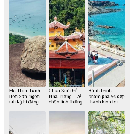
Ma Thiên Lãnh
Chùa Suối Đổ
Hành trình
Hòn Sơn, ngọn
Nha Trang – Về
khám phá vẻ đẹp
núi kỳ bí đáng
chốn linh thiêng
thanh bình tại
khám phá nhất
giữa không gian
Đảo Phú Quý
thiền định