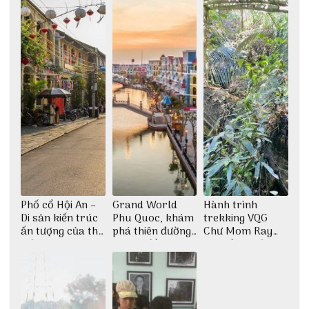
Phố cổ Hội An –
Grand World
Hành trình
Di sản kiến trúc
Phu Quoc, khám
trekking VQG
ấn tượng của thế
phá thiên đường
Chư Mom Ray
giới
giải trí đầy sôi
tìm về núi rừng
động
đại ngàn