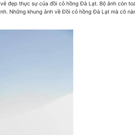
ề vẻ đẹp thực sự của đồi cỏ hồng Đà Lạt. Bộ ảnh còn to
ình. Những khung ảnh về Đồi cỏ hồng Đà Lạt mà cô nàn