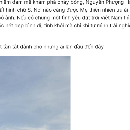
với niềm đam mê khám phá cháy bỏng, Nguyễn Phượng H
t hình chữ S. Nơi nào càng được Mẹ thiên nhiên ưu ái 
ộ ảnh. Nếu có chung một tình yêu đất trời Việt Nam th
nét đẹp bình dị, tinh khôi mà chỉ khi tự mình trải ngh
t tần tật dành cho những ai lần đầu đến đây