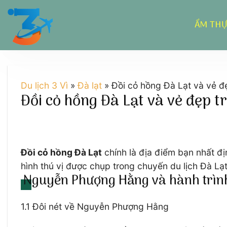
Chuyển
đến
ẨM TH
nội
dung
Du lịch 3 Vì
»
Đà lạt
»
Đồi cỏ hồng Đà Lạt và vẻ đẹ
Đồi cỏ hồng Đà Lạt và vẻ đẹp t
Đồi cỏ hồng Đà Lạt
chính là địa điểm bạn nhất đ
hình thú vị được chụp trong chuyến du lịch Đà 
Nguyễn Phượng Hằng và hành trình
1.1 Đôi nét về Nguyễn Phượng Hằng