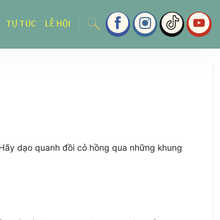
TỰ TÚC
LỄ HỘI
. Hãy dạo quanh đồi cỏ hồng qua những khung