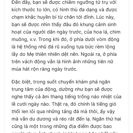
Đến đây, bạn sẽ được chiêm ngưỡng tứ trụ với
kích thước to lớn, có hình thù đa dạng và được
chạm khắc huyền bí từ chân tới đỉnh. Lúc này,
bạn sẽ được nhìn thấy đâu đó khung cảnh sinh
hoạt của người dân ngày trước, của hoa lá, chim
muông, v.v. Trong khi đó, ở phía dưới vòm động
là hệ thống nhũ đá rũ xuống tựa bức rèm lộng
lẫy do Mẹ thiên nhiên dệt nên. Ngoài ra, ở phía
trên vách động vẫn là hình ảnh những tiên nữ
múa hát rộn ràng ngày trước.
Đặc biệt, trong suốt chuyến khám phá ngăn
trung tâm của động, dường như bạn sẽ được
nghe thấy cả âm thang tiếng trống náo nhiệt của
lễ cưới ngày nào. Thật ra, đó chính là tiếng gió
thổi len lỏi qua những tảng đá mà thôi, ấy vậy
mà vẫn du dương và réo rắt đến lạ. Ngăn thứ hai
cũng là một trong những địa điểm được bao