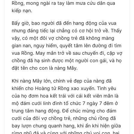
Rồng, mong ngài ra tay làm mưa cứu dân qua
kiếp nạn.
Bấy giờ, bao người đã đến hang động của vua
nhưng đáng tiếc lại chẳng có cơ hội trở về. Thấy
vậy, có một đôi vợ chồng trẻ đã không màng
gian nan, nguy hiểm, quyết tâm lên đường đi tìm
vua Rồng. May mắn trở về sau chuyến đi, cặp vợ
chồng đã hạ sinh được một người con gái, và họ
đặt tên cho con là nàng Mây.
Khi nàng Mây lớn, chính vẻ đẹp của nàng đã
khiến cho Hoàng tử Rồng xao xuyến. Tình yêu
của họ đơm hoa kết trái với cái kết viên mãn là
mộ đám cưới linh đình tổ chức 7 ngày 7 đêm ở
trung tâm hang động. Để chúc mừng cho đám
cưới của đôi vợ chồng trẻ, những chú rồng đã
bay lượn chung quanh hang, khi ẩn khi hiện giữa
rừng nhũ đá và cùng với những chú voi con, hai