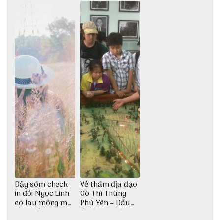
động
đại ngàn
Dậy sớm check-
Về thăm địa đạo
in đồi Ngọc Linh
Gò Thì Thùng
cỏ lau mộng mơ
Phú Yên – Dấu
tại Huế nè bạn
ấn lịch sử còn