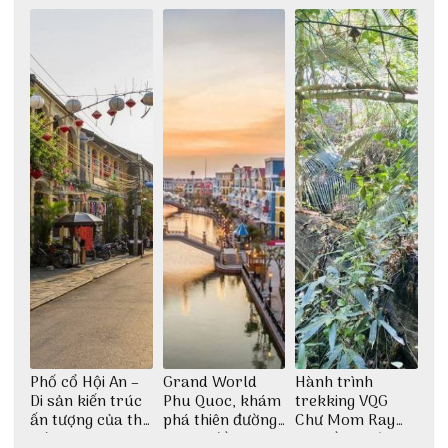
thiền định
Phố cổ Hội An –
Grand World
Hành trình
Di sản kiến trúc
Phu Quoc, khám
trekking VQG
ấn tượng của thế
phá thiên đường
Chư Mom Ray
giới
giải trí đầy sôi
tìm về núi rừng