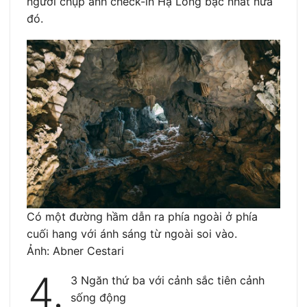
người chụp ảnh check-in Hạ Long bậc nhất nữa
đó.
Có một đường hầm dẫn ra phía ngoài ở phía
cuối hang với ánh sáng từ ngoài soi vào.
Ảnh: Abner Cestari
4.
3 Ngăn thứ ba với cảnh sắc tiên cảnh
sống động