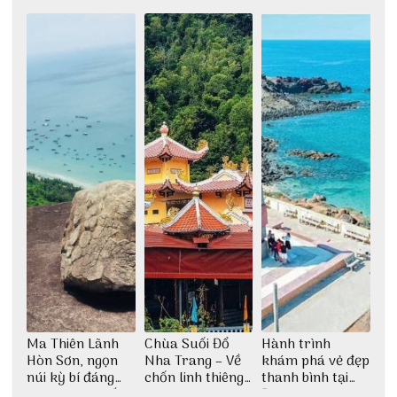
Ma Thiên Lãnh
Chùa Suối Đổ
Hành trình
Hòn Sơn, ngọn
Nha Trang – Về
khám phá vẻ đẹp
núi kỳ bí đáng
chốn linh thiêng
thanh bình tại
khám phá nhất
giữa không gian
Đảo Phú Quý