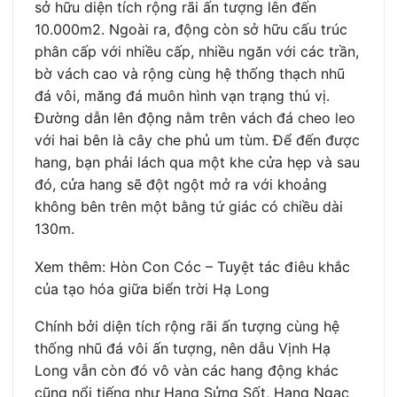
sở hữu diện tích rộng rãi ấn tượng lên đến
10.000m2. Ngoài ra, động còn sở hữu cấu trúc
phân cấp với nhiều cấp, nhiều ngăn với các trần,
bờ vách cao và rộng cùng hệ thống thạch nhũ
đá vôi, măng đá muôn hình vạn trạng thú vị.
Đường dẫn lên động nằm trên vách đá cheo leo
với hai bên là cây che phủ um tùm. Để đến được
hang, bạn phải lách qua một khe cửa hẹp và sau
đó, cửa hang sẽ đột ngột mở ra với khoảng
không bên trên một bằng tứ giác có chiều dài
130m.
Xem thêm: Hòn Con Cóc – Tuyệt tác điêu khắc
của tạo hóa giữa biển trời Hạ Long
Chính bởi diện tích rộng rãi ấn tượng cùng hệ
thống nhũ đá vôi ấn tượng, nên dẫu Vịnh Hạ
Long vẫn còn đó vô vàn các hang động khác
cũng nổi tiếng như Hang Sửng Sốt, Hang Ngạc