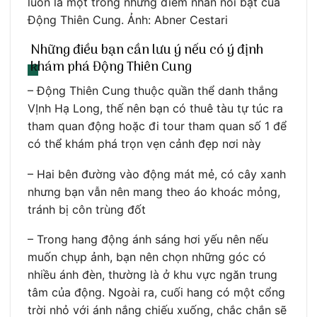
luôn là một trong những điểm nhấn nổi bật của
Động Thiên Cung. Ảnh: Abner Cestari
Những điều bạn cần lưu ý nếu có ý định
khám phá Động Thiên Cung
– Động Thiên Cung thuộc quần thể danh thắng
VỊnh Hạ Long, thế nên bạn có thuê tàu tự túc ra
tham quan động hoặc đi tour tham quan số 1 để
có thể khám phá trọn vẹn cảnh đẹp nơi này
– Hai bên đường vào động mát mẻ, có cây xanh
nhưng bạn vẫn nên mang theo áo khoác mỏng,
tránh bị côn trùng đốt
– Trong hang động ánh sáng hơi yếu nên nếu
muốn chụp ảnh, bạn nên chọn những góc có
nhiều ánh đèn, thường là ở khu vực ngăn trung
tâm của động. Ngoài ra, cuối hang có một cổng
trời nhỏ với ánh nắng chiếu xuống, chắc chắn sẽ