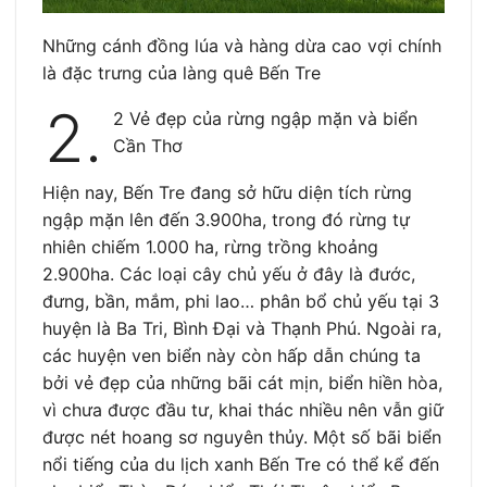
Những cánh đồng lúa và hàng dừa cao vợi chính
là đặc trưng của làng quê Bến Tre
2.
2 Vẻ đẹp của rừng ngập mặn và biển
Cần Thơ
Hiện nay, Bến Tre đang sở hữu diện tích rừng
ngập mặn lên đến 3.900ha, trong đó rừng tự
nhiên chiếm 1.000 ha, rừng trồng khoảng
2.900ha. Các loại cây chủ yếu ở đây là đước,
đưng, bần, mắm, phi lao… phân bổ chủ yếu tại 3
huyện là Ba Tri, Bình Đại và Thạnh Phú. Ngoài ra,
các huyện ven biển này còn hấp dẫn chúng ta
bởi vẻ đẹp của những bãi cát mịn, biển hiền hòa,
vì chưa được đầu tư, khai thác nhiều nên vẫn giữ
được nét hoang sơ nguyên thủy. Một số bãi biển
nổi tiếng của du lịch xanh Bến Tre có thể kể đến