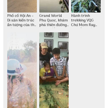
Phố cổ Hội An –
Grand World
Hành trình
Di sản kiến trúc
Phu Quoc, khám
trekking VQG
ấn tượng của thế
phá thiên đường
Chư Mom Ray
giới
giải trí đầy sôi
tìm về núi rừng
động
đại ngàn