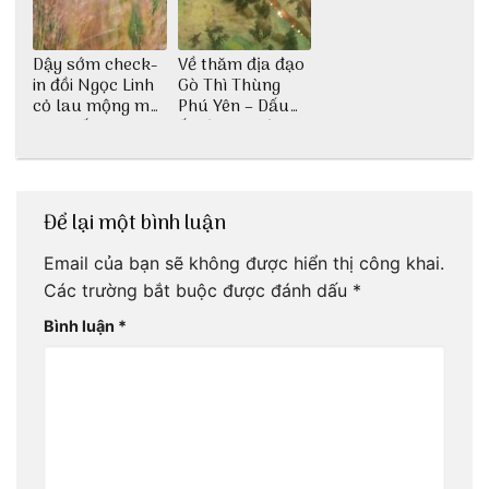
Dậy sớm check-
Về thăm địa đạo
in đồi Ngọc Linh
Gò Thì Thùng
cỏ lau mộng mơ
Phú Yên – Dấu
tại Huế nè bạn
ấn lịch sử còn
ơi!
mãi với thời gian
Để lại một bình luận
Email của bạn sẽ không được hiển thị công khai.
Các trường bắt buộc được đánh dấu
*
Bình luận
*