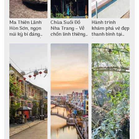
Ma Thiên Lãnh
Chùa Suối Đổ
Hành trình
Hòn Sơn, ngọn
Nha Trang – Về
khám phá vẻ đẹp
núi kỳ bí đáng
chốn linh thiêng
thanh bình tại
khám phá nhất
giữa không gian
Đảo Phú Quý
thiền định