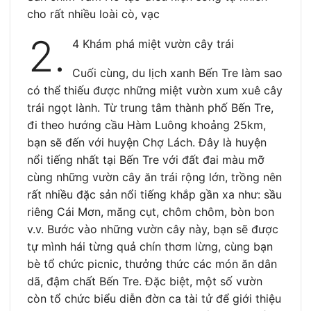
cho rất nhiều loài cò, vạc
2.
4 Khám phá miệt vườn cây trái
Cuối cùng, du lịch xanh Bến Tre làm sao
có thể thiếu được những miệt vườn xum xuê cây
trái ngọt lành. Từ trung tâm thành phố Bến Tre,
đi theo hướng cầu Hàm Luông khoảng 25km,
bạn sẽ đến với huyện Chợ Lách. Đây là huyện
nổi tiếng nhất tại Bến Tre với đất đai màu mỡ
cùng những vườn cây ăn trái rộng lớn, trồng nên
rất nhiều đặc sản nổi tiếng khắp gần xa như: sầu
riêng Cái Mơn, măng cụt, chôm chôm, bòn bon
v.v. Bước vào những vườn cây này, bạn sẽ được
tự mình hái từng quả chín thơm lừng, cùng bạn
bè tổ chức picnic, thưởng thức các món ăn dân
dã, đậm chất Bến Tre. Đặc biệt, một số vườn
còn tổ chức biểu diễn đờn ca tài tử để giới thiệu