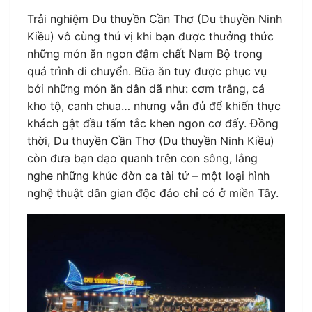
Trải nghiệm Du thuyền Cần Thơ (Du thuyền Ninh
Kiều) vô cùng thú vị khi bạn được thưởng thức
những món ăn ngon đậm chất Nam Bộ trong
quá trình di chuyển. Bữa ăn tuy được phục vụ
bởi những món ăn dân dã như: cơm trắng, cá
kho tộ, canh chua… nhưng vẫn đủ để khiến thực
khách gật đầu tấm tắc khen ngon cơ đấy. Đồng
thời, Du thuyền Cần Thơ (Du thuyền Ninh Kiều)
còn đưa bạn dạo quanh trên con sông, lắng
nghe những khúc đờn ca tài tử – một loại hình
nghệ thuật dân gian độc đáo chỉ có ở miền Tây.