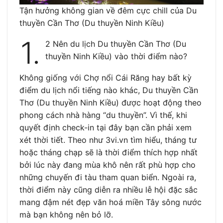
Tận hưởng không gian về đêm cực chill của Du
thuyền Cần Thơ (Du thuyền Ninh Kiều)
1.
2 Nên du lịch Du thuyền Cần Thơ (Du
thuyền Ninh Kiều) vào thời điểm nào?
Không giống với Chợ nổi Cái Răng hay bất kỳ
điểm du lịch nổi tiếng nào khác, Du thuyền Cần
Thơ (Du thuyền Ninh Kiều) được hoạt động theo
phong cách nhà hàng “du thuyền”. Vì thế, khi
quyết định check-in tại đây bạn cần phải xem
xét thời tiết. Theo như 3vi.vn tìm hiểu, tháng tư
hoặc tháng chạp sẽ là thời điểm thích hợp nhất
bởi lúc này đang mùa khô nên rất phù hợp cho
những chuyến đi tàu tham quan biển. Ngoài ra,
thời điểm này cũng diễn ra nhiều lễ hội đặc sắc
mang đậm nét đẹp văn hoá miền Tây sông nước
mà bạn không nên bỏ lỡ.