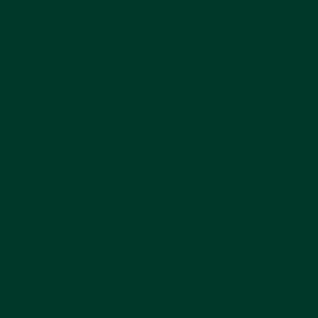
TUYỂN DỤNG
KẾT NỐI VỚI CHÚNG TÔI