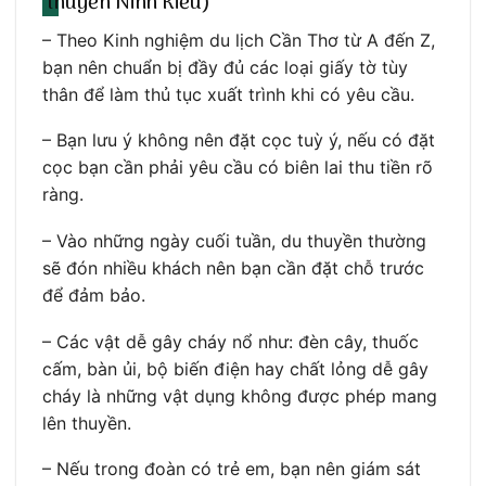
thuyền Ninh Kiều)
– Theo Kinh nghiệm du lịch Cần Thơ từ A đến Z,
bạn nên chuẩn bị đầy đủ các loại giấy tờ tùy
thân để làm thủ tục xuất trình khi có yêu cầu.
– Bạn lưu ý không nên đặt cọc tuỳ ý, nếu có đặt
cọc bạn cần phải yêu cầu có biên lai thu tiền rõ
ràng.
– Vào những ngày cuối tuần, du thuyền thường
sẽ đón nhiều khách nên bạn cần đặt chỗ trước
để đảm bảo.
– Các vật dễ gây cháy nổ như: đèn cây, thuốc
cấm, bàn ủi, bộ biến điện hay chất lỏng dễ gây
cháy là những vật dụng không được phép mang
lên thuyền.
– Nếu trong đoàn có trẻ em, bạn nên giám sát