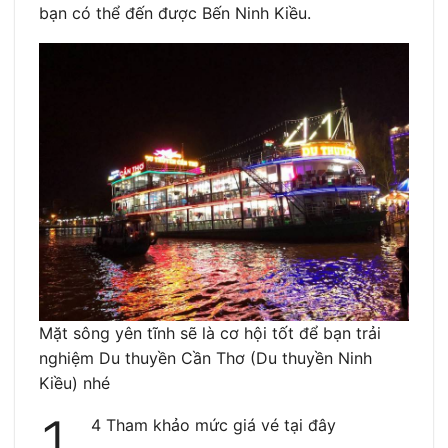
bạn có thể đến được Bến Ninh Kiều.
Mặt sông yên tĩnh sẽ là cơ hội tốt để bạn trải
nghiệm Du thuyền Cần Thơ (Du thuyền Ninh
Kiều) nhé
1.
4 Tham khảo mức giá vé tại đây