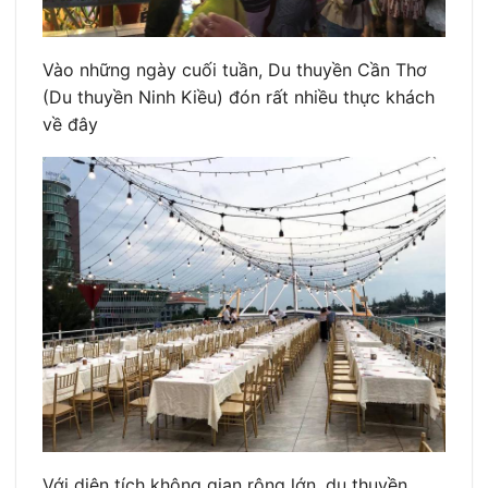
Vào những ngày cuối tuần, Du thuyền Cần Thơ
(Du thuyền Ninh Kiều) đón rất nhiều thực khách
về đây
Với diện tích không gian rộng lớn, du thuyền