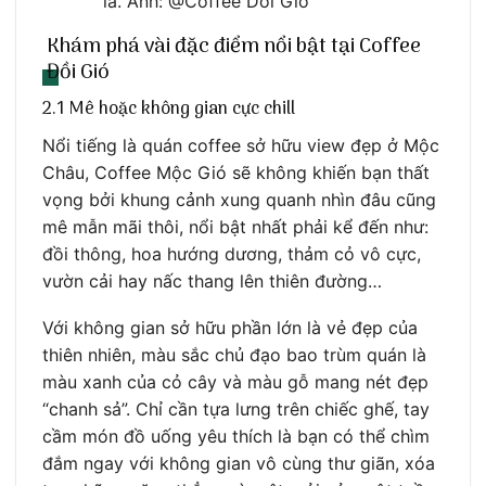
lá. Ảnh: @Coffee Doi Gio
Khám phá vài đặc điểm nổi bật tại Coffee
Đồi Gió
2.1 Mê hoặc không gian cực chill
Nổi tiếng là quán coffee sở hữu view đẹp ở Mộc
Châu, Coffee Mộc Gió sẽ không khiến bạn thất
vọng bởi khung cảnh xung quanh nhìn đâu cũng
mê mẫn mãi thôi, nổi bật nhất phải kể đến như:
đồi thông, hoa hướng dương, thảm cỏ vô cực,
vườn cải hay nấc thang lên thiên đường…
Với không gian sở hữu phần lớn là vẻ đẹp của
thiên nhiên, màu sắc chủ đạo bao trùm quán là
màu xanh của cỏ cây và màu gỗ mang nét đẹp
“chanh sả”. Chỉ cần tựa lưng trên chiếc ghế, tay
cầm món đồ uống yêu thích là bạn có thể chìm
đắm ngay với không gian vô cùng thư giãn, xóa