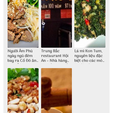
Người Âm Phủ
Trung Bắc
Lá mì Kon Tum,
ngày ngủ đêm
restaurant Hội
nguyên liệu đặc
bay ra Cố Đô ăn
An – Nhà hàng
biệt cho các món
Cơm Âm Phủ
cao lầu có thiết
ăn độc đáo
Huế
kế vô cùng ấn
tượng giữa lòng
phố Hội