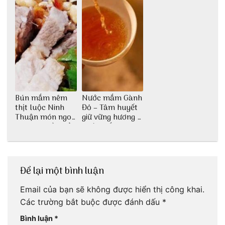
Bún mắm nêm
Nước mắm Gành
thịt luộc Ninh
Đỏ – Tâm huyết
Thuận món ngon
giữ vững hương vị
dân dã miền biển
nước mắm sau
bao đời
Để lại một bình luận
Email của bạn sẽ không được hiển thị công khai.
Các trường bắt buộc được đánh dấu
*
Bình luận
*