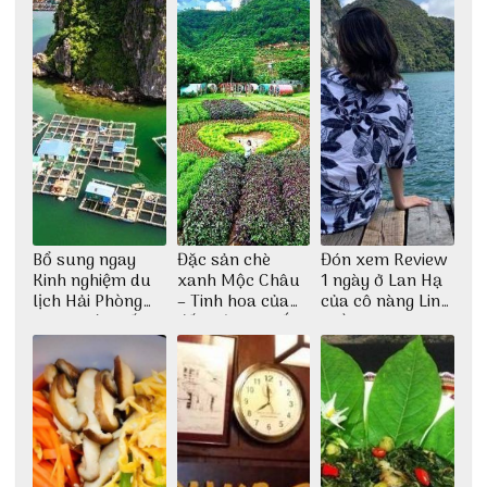
Bổ sung ngay
Đặc sản chè
Đón xem Review
Kinh nghiệm du
xanh Mộc Châu
1 ngày ở Lan Hạ
lịch Hải Phòng
– Tinh hoa của
của cô nàng Linh
2022 mới nhất
đất trời Tây Bắc
Trần