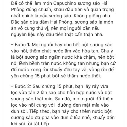
Để có thể làm món Capuchino sương sáo Hải
Phòng đúng chuẩn, khâu đầu tiên và quan trọng
nhất chính là nấu sương sáo. Không giống như
Đặc sản dừa dầm Hải Phòng, sương sáo là món
ăn vô cùng thú vị, nên mọi người cần nấu
nguyên liệu này đầu tiên thật cẩn thận nha.
– Bước 1: Mọi người hãy cho hết bột sương sáo
vào nồi, thêm chút nước ấm vào hòa tan. Chú ý
là bột sương sáo ngấm nước khá chậm, nên bột
nổi lềnh bềnh trên nước không tan nhưng bạn cứ
đổ nước xong rồi khuấy đều tay vài vòng rồi để
yên chừng 15 phút bột sẽ thấm nước thôi.
– Bước 2: Sau chừng 15 phút, bạn lấy rây vừa
lọc vừa tán 2 lần sao cho hỗn hợp nước và bột
sương sáo thật mịn. Sau đó, mọi người đổ thêm
lọc vào nồi cùng với đường đen mật mía vào
đun sôi. Tiếp theo, bạn hãy cho thêm nước bột
sương sáo đã pha vào đun ở lửa nhỏ, khuấy đến
khi sôi rồi tắt bếp.