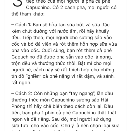
S
tiếp theo của mọi người là pha cà phê
Capuchino. Có 2 cách pha, mọi người có
thể tham khảo:
– Cách 1: Bạn sẽ hòa tan sữa bột và sữa đặc
kèm chút đường với nước ấm, rồi hãy khuấy
đều. Tiếp theo, mọi người cho sương sáo vào
cốc và bỏ đá viên và rót thêm hỗn hợp sữa vừa
pha vào cốc. Cuối cùng, bạn rót thêm cà phê
Capuchino đã được pha sẵn vào cốc là xong,
trộn đều và thưởng thức thôi. Bật mí cho mọi
người nè, cách này sẽ rất thích hợp cho những
tín đồ “ghiền” cà phê nặng vì rất đậm, và sánh,
rất ngon.
– Cách 2: Còn những bạn “tay ngang”, lần đầu
thưởng thức món Capuchino sương sáo Hải
Phòng thì hãy chế biến theo cách còn lại. Đầu
tiên, bạn pha 1 phin cà phê Capuchino thật thật
ngon và để riêng. Sau đó, mọi người sử dụng
sữa tươi cho vào cốc. Chú ý là nên chọn loại sữa