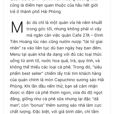
cũng là điểm hẹn quen thuộc của hầu hết giới
trẻ ở thành phố Hải Phòng
M
ặc dù chỉ là một quán vỉa hè nằm khuất
trong góc tối, nhưng không phải vì vậy
mà ngăn cản việc quán Cafe 27A – Đinh
Tiên Hoàng lúc nào cũng nườm nượp “tài tử giai
nhân” ra vào liên tục dù ban ngày hay ban đêm.
Menu tại quán khá đa dạng với đủ các loại thức
uống từ sinh tố, nước hoa quả, trà, quy linh, và
không thể thiếu các loại cà phê. Trong đó, “siêu
phẩm best seller” chiếm lấy trái tim khách hàng
của quán chính là món Capuchino sương sáo Hải
Phòng. Khi lần đầu nếm thử, bạn sẽ cảm nhận
được vị đậm cà phê thơm ngon, vừa đủ độ ngọt
đắng, giống như cà phê sữa nhưng lại đặc “dã
man”, còn “bonus” thêm sương sáo nhà làm cực
chất lượng. Đặc biệt, với giá bình dân, chỉ tầm