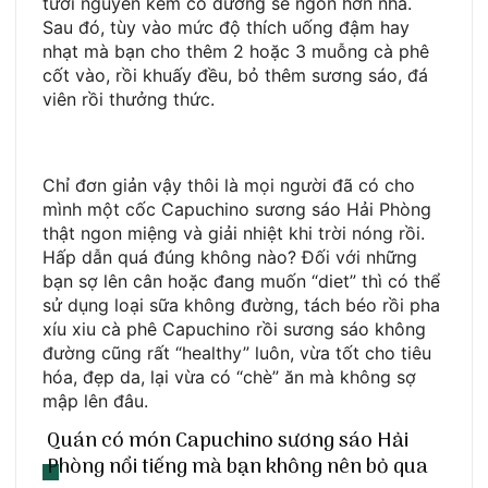
tươi nguyên kem có đường sẽ ngon hơn nha.
Sau đó, tùy vào mức độ thích uống đậm hay
nhạt mà bạn cho thêm 2 hoặc 3 muỗng cà phê
cốt vào, rồi khuấy đều, bỏ thêm sương sáo, đá
viên rồi thưởng thức.
Chỉ đơn giản vậy thôi là mọi người đã có cho
mình một cốc Capuchino sương sáo Hải Phòng
thật ngon miệng và giải nhiệt khi trời nóng rồi.
Hấp dẫn quá đúng không nào? Đối với những
bạn sợ lên cân hoặc đang muốn “diet” thì có thể
sử dụng loại sữa không đường, tách béo rồi pha
xíu xiu cà phê Capuchino rồi sương sáo không
đường cũng rất “healthy” luôn, vừa tốt cho tiêu
hóa, đẹp da, lại vừa có “chè” ăn mà không sợ
mập lên đâu.
Quán có món Capuchino sương sáo Hải
Phòng nổi tiếng mà bạn không nên bỏ qua