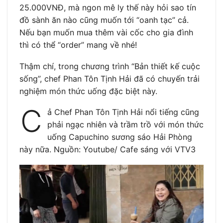
25.000VNĐ, mà ngon mê ly thế này hỏi sao tín
đồ sành ăn nào cũng muốn tới “oanh tạc” cả.
Nếu bạn muốn mua thêm vài cốc cho gia đình
thì có thể “order” mang về nhé!
Thậm chí, trong chương trình “Bản thiết kế cuộc
sống”, chef Phan Tôn Tịnh Hải đã có chuyến trải
nghiệm món thức uống đặc biệt này.
C
ả Chef Phan Tôn Tịnh Hải nổi tiếng cũng
phải ngạc nhiên và trầm trồ với món thức
uống Capuchino sương sáo Hải Phòng
này nữa. Nguồn: Youtube/ Cafe sáng với VTV3