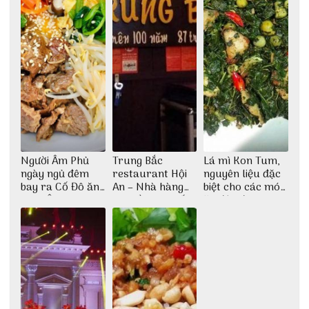
Người Âm Phủ
Trung Bắc
Lá mì Kon Tum,
ngày ngủ đêm
restaurant Hội
nguyên liệu đặc
bay ra Cố Đô ăn
An – Nhà hàng
biệt cho các món
Cơm Âm Phủ
cao lầu có thiết
ăn độc đáo
Huế
kế vô cùng ấn
tượng giữa lòng
phố Hội