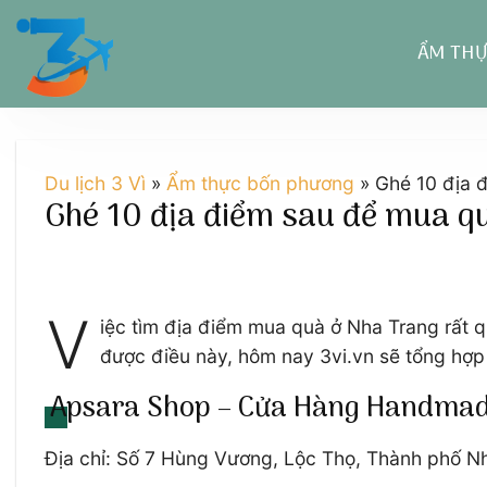
Chuyển
đến
ẨM TH
nội
dung
Du lịch 3 Vì
»
Ẩm thực bốn phương
»
Ghé 10 địa 
Ghé 10 địa điểm sau để mua qu
V
iệc tìm địa điểm mua quà ở Nha Trang rất 
được điều này, hôm nay 3vi.vn sẽ tổng hợp
Apsara Shop – Cửa Hàng Handmad
Địa chỉ: Số 7 Hùng Vương, Lộc Thọ, Thành phố N