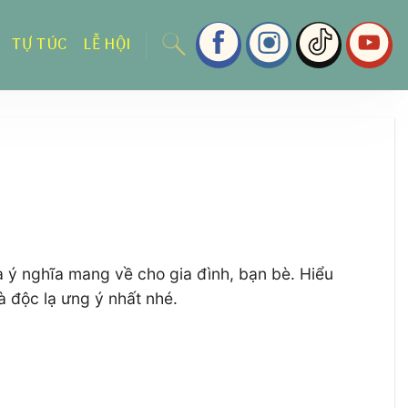
TỰ TÚC
LỄ HỘI
à ý nghĩa mang về cho gia đình, bạn bè. Hiểu
 độc lạ ưng ý nhất nhé.