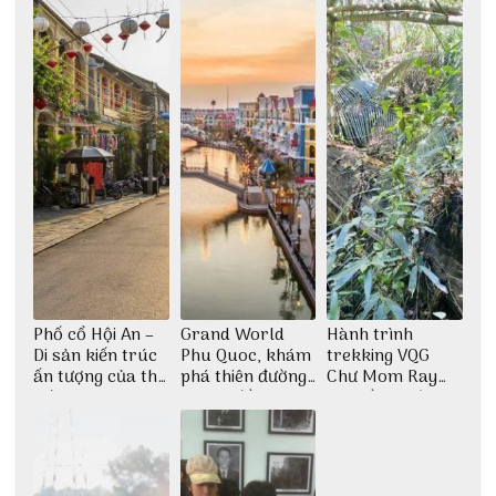
Phố cổ Hội An –
Grand World
Hành trình
Di sản kiến trúc
Phu Quoc, khám
trekking VQG
ấn tượng của thế
phá thiên đường
Chư Mom Ray
giới
giải trí đầy sôi
tìm về núi rừng
động
đại ngàn