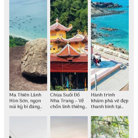
Ma Thiên Lãnh
Chùa Suối Đổ
Hành trình
Hòn Sơn, ngọn
Nha Trang – Về
khám phá vẻ đẹp
núi kỳ bí đáng
chốn linh thiêng
thanh bình tại
khám phá nhất
giữa không gian
Đảo Phú Quý
thiền định