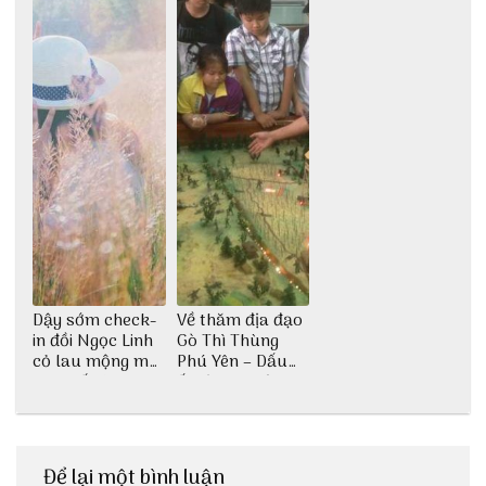
Dậy sớm check-
Về thăm địa đạo
in đồi Ngọc Linh
Gò Thì Thùng
cỏ lau mộng mơ
Phú Yên – Dấu
tại Huế nè bạn
ấn lịch sử còn
ơi!
mãi với thời gian
Để lại một bình luận