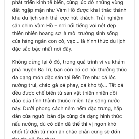
phát triển kinh tế biển, cùng lúc đó những vùng
đất ngập mặn như Vàm Hồ được khai thác thành
khu du lịch sinh thái cực hút khách. Trải nghiệm
sân chim Vàm Hồ – nơi nổi tiếng với nét đẹp
thiên nhiên hoang sơ là môi trường sinh sống
của hàng ngàn con cò, vạc… là hình thức du lịch
đặc sắc bậc nhất nơi đây.
Không dừng lại ở đó, trong quá trình vi vu khám
phá huyện Ba Tri, bạn còn có cơ hội thưởng thức
đa dạng món đặc sản tại Bến Tre như cá lóc
nướng trui, cháo gà xé phay, cá kho tộ… Tất cả
đều được chế biến từ sản vật thiên nhiên dồi
dào của tỉnh thành thuộc miền Tây sông nước
này. Dưới phong cách nêm nếm đặc trưng, hấp
dẫn của người bản địa cùng đa dạng hình thức
nấu nướng, dù có dân dã thế thì vị ngon khó
chối từ đến từ món ăn chắc chắn cũng sẽ đốn