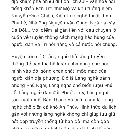
dịp khám phá nhiều di tích lịch sử – văn hóa nổi
tiếng khắp Bến Tre như Mộ và khu tưởng niệm
Nguyễn Đình Chiểu, Kiến trúc nghệ thuật đình
Phú Lễ, Nhà ông Nguyễn Văn Cung, Ngã ba cây
Da Đôi… Mỗi điểm lại gắn liền với câu chuyện lôi
cuốn về truyền thống cách mạng hào hùng của
người dân Ba Tri nói riêng và cả nước nói chung.
Huyện còn có 5 làng nghề thủ công truyền
thống để bạn tha hồ khám phá cũng như hòa
mình vào đời sống chân chất, mộc mạc của
người dân địa phương. Đó là Làng nghề bánh
phồng Phú Ngãi, Làng nghề chế biến rượu Phú
Lễ, Làng nghề đan đát Phước Tuy, Làng nghề
sản xuất muối Bảo Thạnh và cuối cùng là Làng
nghề chế biến cá khô An Thủy. Hình thức du lịch
gắn với những làng nghề không chỉ giúp lưu giữ
nét đẹp truyền thống từ bao đời mà còn góp
phần tạo nên sự phát triển về mặt kinh tế, văn