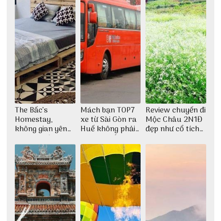
The Bấc’s
Mách bạn TOP7
Review chuyến đi
Homestay,
xe từ Sài Gòn ra
Mộc Châu 2N1Đ
không gian yên
Huế không phải
đẹp như cổ tích
bình tại Hòn Sơn
ai cũng biết
cùng nhóm bạn
Thu Hà