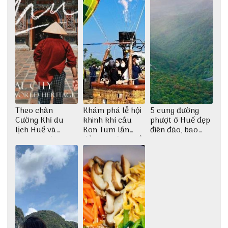
Theo chân
Khám phá lễ hội
5 cung đường
Cường Khỉ du
khinh khí cầu
phượt ở Huế đẹp
lịch Huế và
Kon Tum lần
điên đảo, bao
check-in đúng
đầu tiên được tổ
phê cho dân xê
những góc chụp
chức
dịch
đẹp