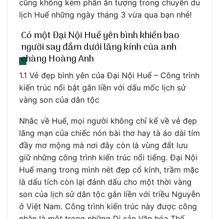
cũng không kém phần ấn tượng trong chuyến du
lịch Huế những ngày tháng 3 vừa qua bạn nhé!
Có một Đại Nội Huế yên bình khiến bao
người say đắm dưới lăng kính của anh
chàng Hoàng Anh
1.1 Vẻ đẹp bình yên của Đại Nội Huế – Công trình
kiến trúc nổi bật gắn liền với dấu mốc lịch sử
vàng son của dân tộc
Nhắc về Huế, mọi người không chỉ kể về vẻ đẹp
lãng mạn của chiếc nón bài thơ hay tà áo dài tím
đầy mơ mộng mà nơi đây còn là vùng đất lưu
giữ những công trình kiến trúc nổi tiếng. Đại Nội
Huế mang trong mình nét đẹp cổ kính, trầm mặc
là dấu tích còn lại đánh dấu cho một thời vàng
son của lịch sử dân tộc gắn liền với triều Nguyễn
ở Việt Nam. Công trình kiến trúc này được công
nhận là một trong những Di sản Văn hóa Thế