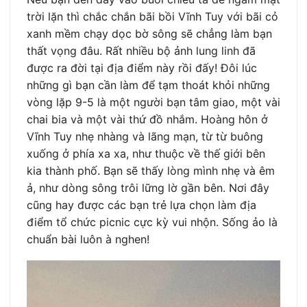
trời lặn thì chắc chắn bãi bồi Vĩnh Tuy với bãi cỏ
xanh mềm chạy dọc bờ sông sẽ chẳng làm bạn
thất vọng đâu. Rất nhiều bộ ảnh lung linh đã
được ra đời tại địa điểm này rồi đấy! Đôi lúc
những gì bạn cần làm để tạm thoát khỏi những
vòng lặp 9-5 là một người bạn tâm giao, một vài
chai bia và một vài thứ đồ nhắm. Hoàng hôn ở
Vĩnh Tuy nhẹ nhàng và lãng mạn, từ từ buông
xuống ở phía xa xa, như thuộc về thế giới bên
kia thành phố. Bạn sẽ thấy lòng mình nhẹ và êm
ả, như dòng sông trôi lững lờ gần bên. Nơi đây
cũng hay được các bạn trẻ lựa chọn làm địa
điểm tổ chức picnic cực kỳ vui nhộn. Sống ảo là
chuẩn bài luôn à nghen!