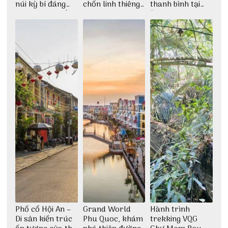
núi kỳ bí đáng
chốn linh thiêng
thanh bình tại
khám phá nhất
giữa không gian
Đảo Phú Quý
thiền định
Phố cổ Hội An –
Grand World
Hành trình
Di sản kiến trúc
Phu Quoc, khám
trekking VQG