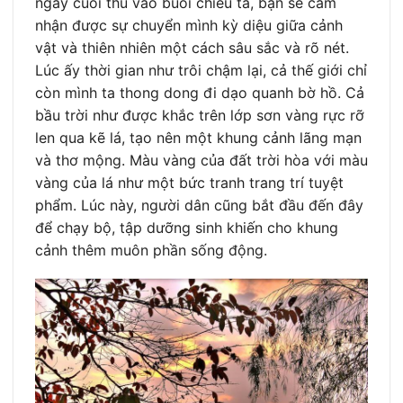
ngày cuối thu vào buổi chiều tà, bạn sẽ cảm
nhận được sự chuyển mình kỳ diệu giữa cảnh
vật và thiên nhiên một cách sâu sắc và rõ nét.
Lúc ấy thời gian như trôi chậm lại, cả thế giới chỉ
còn mình ta thong dong đi dạo quanh bờ hồ. Cả
bầu trời như được khắc trên lớp sơn vàng rực rỡ
len qua kẽ lá, tạo nên một khung cảnh lãng mạn
và thơ mộng. Màu vàng của đất trời hòa với màu
vàng của lá như một bức tranh trang trí tuyệt
phẩm. Lúc này, người dân cũng bắt đầu đến đây
để chạy bộ, tập dưỡng sinh khiến cho khung
cảnh thêm muôn phần sống động.