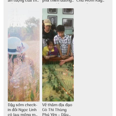
ấn tượng của thế
phá thiên đường
Chư Mom Ray
giới
giải trí đầy sôi
tìm về núi rừng
động
đại ngàn
Dậy sớm check-
Về thăm địa đạo
in đồi Ngọc Linh
Gò Thì Thùng
cỏ lau mộng mơ
Phú Yên – Dấu