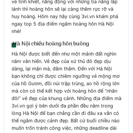
vẻ tinh khiết, năng động với những tia nắng lấp
lánh thì hoàng hôn sẽ lại càng thêm rực rỡ và
huy hoàng. Hôm nay hãy cùng 3vi.vn khám phá
ngay top 5 địa điểm ngắm hoàng hôn Hà Nội
nhé!
Hà Nội chiều hoàng hôn buông
Hà Nội được biết đến như một mảnh đất nghìn
năm văn hiến. Vẻ đẹp của xứ thủ đô đẹp dịu
dàng, lại mặn mà, đằm thắm. Đến với Hà Nội
bạn không chỉ được chiêm ngưỡng vẻ mộng mơ
của hồ Gươm, đồi núi trập trùng, ao hồ rộng lớn
mà còn có thể kết hợp với hoàng hôn để “nhân
đôi” vẻ đẹp của khung cảnh. Những địa điểm mà
3vi.vn gợi ý bên dưới đa phần đều nằm trong
lòng Hà Nội để bạn chẳng cần đi đâu xa vẫn có
thể ngắm được cảnh đẹp. Bất cứ buổi chiều nào
muốn trốn tránh công việc, những deadline dài