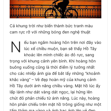
Cả khung trời như biến thành bức tranh màu
cam rực rỡ với những bóng đen nghệ thuật
N
ếu bạn ngắm hoàng hôn trên nơi đây vào
lúc xế chiều muộn, bạn sẽ thấy Hồ Tây
khoác lên mình chiếc áo đỏ rực, sang
trọng với khung cảnh yên bình. Khi hoàng hôn
buông xuống cũng là thời điểm lý tưởng nhất
cho các nhiếp ảnh gia để bắt lấy những “khoảnh
khắc vàng” – Vẻ đẹp hoàn mỹ của khung cảnh
Hồ Tây dưới ánh nắng chiều vàng. Mặt hồ lúc ấy
lấp lánh như dát vàng dát ngọc, lại hửng lên
chút đỏ phản chiếu từ ánh nắng. Lúc này, hoàng
hôn phản chiếu trên mặt hồ trông giống như một
tấm thảm mạ vàng và ánh bạc ánh lên vẻ đẹp