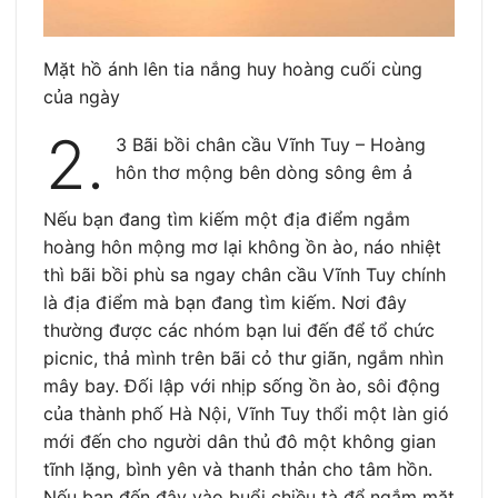
Mặt hồ ánh lên tia nắng huy hoàng cuối cùng
của ngày
2.
3 Bãi bồi chân cầu Vĩnh Tuy – Hoàng
hôn thơ mộng bên dòng sông êm ả
Nếu bạn đang tìm kiếm một địa điểm ngắm
hoàng hôn mộng mơ lại không ồn ào, náo nhiệt
thì bãi bồi phù sa ngay chân cầu Vĩnh Tuy chính
là địa điểm mà bạn đang tìm kiếm. Nơi đây
thường được các nhóm bạn lui đến để tổ chức
picnic, thả mình trên bãi cỏ thư giãn, ngắm nhìn
mây bay. Đối lập với nhịp sống ồn ào, sôi động
của thành phố Hà Nội, Vĩnh Tuy thổi một làn gió
mới đến cho người dân thủ đô một không gian
tĩnh lặng, bình yên và thanh thản cho tâm hồn.
Nếu bạn đến đây vào buổi chiều tà để ngắm mặt