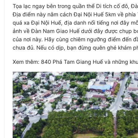
Tọa lạc ngay bên trong quần thể Di tích cố đô, Đ
Địa điểm này nằm cách Đại Nội Huế 5km về phía Tâ
quá xa Đại Nội Huế, địa danh nổi tiếng nơi đây mỗ
ảnh về Đàn Nam Giao Huế dưới đây được chụp bở
của nơi này. Hãy cùng chiêm ngưỡng điểm đến đầy
chưa đủ. Nếu có dịp, bạn đừng quên ghé khám ph
Xem thêm: 840 Phá Tam Giang Huế và những khung