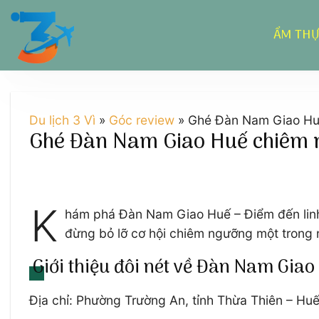
Chuyển
đến
ẨM TH
nội
dung
Du lịch 3 Vì
»
Góc review
»
Ghé Đàn Nam Giao Huế 
Ghé Đàn Nam Giao Huế chiêm ng
K
hám phá Đàn Nam Giao Huế – Điểm đến linh t
đừng bỏ lỡ cơ hội chiêm ngưỡng một trong n
Giới thiệu đôi nét về Đàn Nam Giao
Địa chỉ: Phường Trường An, tỉnh Thừa Thiên – Hu