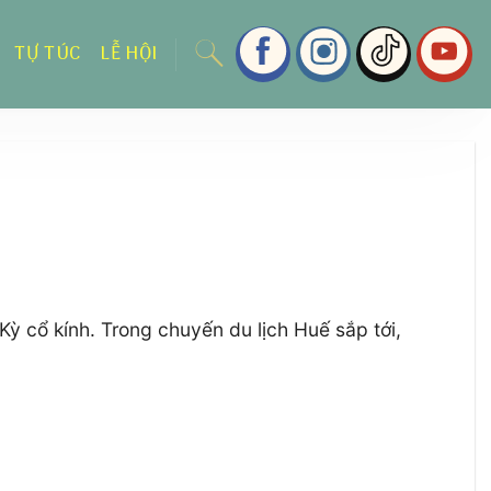
TỰ TÚC
LỄ HỘI
ỳ cổ kính. Trong chuyến du lịch Huế sắp tới,