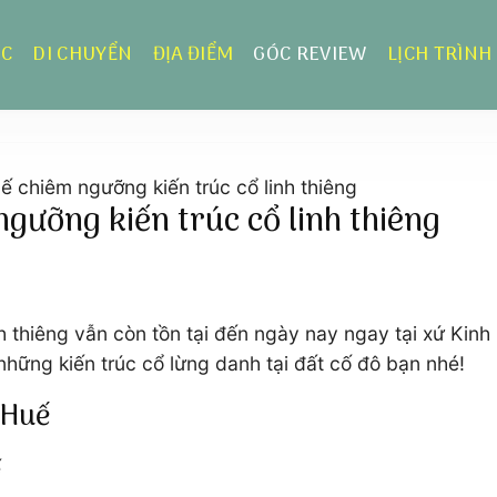
ỰC
DI CHUYỂN
ĐỊA ĐIỂM
GÓC REVIEW
LỊCH TRÌNH
chiêm ngưỡng kiến trúc cổ linh thiêng
ưỡng kiến trúc cổ linh thiêng
hiêng vẫn còn tồn tại đến ngày nay ngay tại xứ Kinh K
hững kiến trúc cổ lừng danh tại đất cố đô bạn nhé!
 Huế
ế