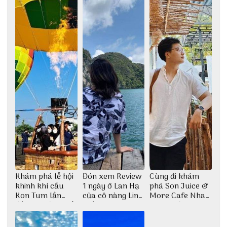
đẹp
Khám phá lễ hội
Đón xem Review
Cùng đi khám
khinh khí cầu
1 ngày ở Lan Hạ
phá Son Juice &
Kon Tum lần
của cô nàng Linh
More Cafe Nha
đầu tiên được tổ
Trần
Trang với anh
chức
chàng Lộc Vũ