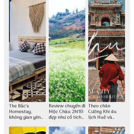
The Bấc’s
Review chuyến đi
Theo chân
Homestay,
Mộc Châu 2N1Đ
Cường Khỉ du
không gian yên
đẹp như cổ tích
lịch Huế và
bình tại Hòn Sơn
cùng nhóm bạn
check-in đúng
Thu Hà
những góc chụp