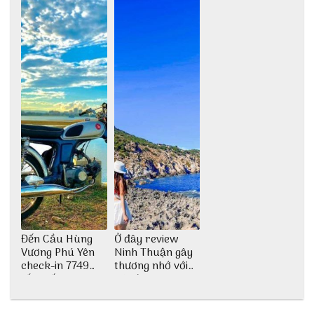
Đến Cầu Hùng
Ở đây review
Vương Phú Yên
Ninh Thuận gây
check-in 7749
thương nhớ với
tấm sống ảo
nét đẹp thiên
nhiên tuyệt sắc